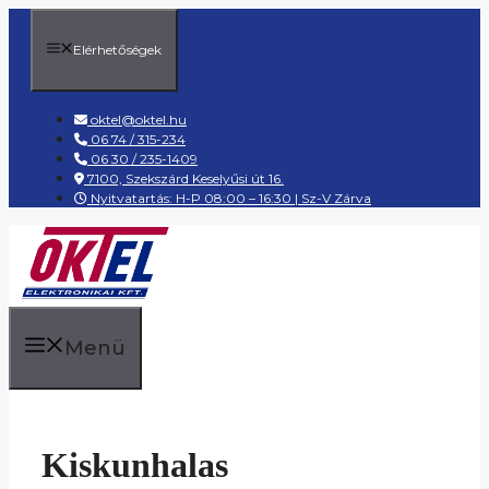
Kilépés
a
Elérhetőségek
tartalomba
oktel@oktel.hu
06 74 / 315-234
06 30 / 235-1409
7100, Szekszárd Keselyűsi út 16.
Nyitvatartás: H-P 08:00 – 16:30 | Sz-V Zárva
Menü
Kiskunhalas