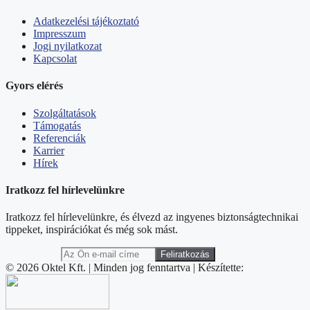
Adatkezelési tájékoztató
Impresszum
Jogi nyilatkozat
Kapcsolat
Gyors elérés
Szolgáltatások
Támogatás
Referenciák
Karrier
Hírek
Iratkozz fel hírlevelünkre
Iratkozz fel hírlevelünkre, és élvezd az ingyenes biztonságtechnikai
tippeket, inspirációkat és még sok mást.
© 2026 Oktel Kft. | Minden jog fenntartva | Készítette: