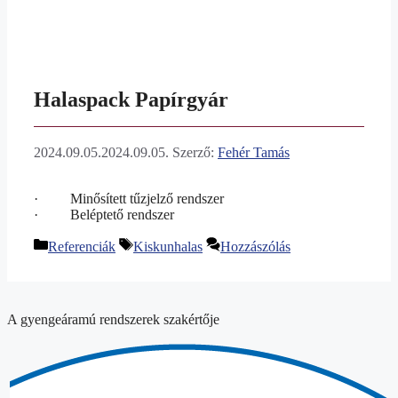
Halaspack Papírgyár
2024.09.05.
2024.09.05.
Szerző:
Fehér Tamás
· Minősített tűzjelző rendszer
· Beléptető rendszer
Kategória
Címkék
Referenciák
Kiskunhalas
Hozzászólás
A gyengeáramú rendszerek szakértője