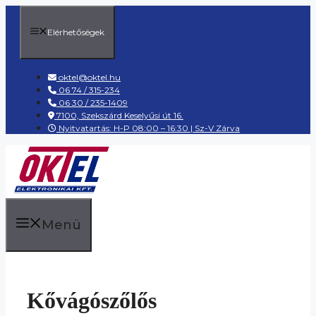
Kilépés
a
Elérhetőségek
tartalomba
oktel@oktel.hu
06 74 / 315-234
06 30 / 235-1409
7100, Szekszárd Keselyűsi út 16.
Nyitvatartás: H-P 08:00 – 16:30 | Sz-V Zárva
Menü
Kővágószőlős