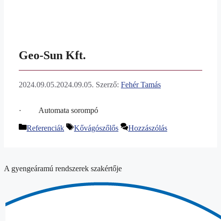
Geo-Sun Kft.
2024.09.05.
2024.09.05.
Szerző:
Fehér Tamás
· Automata sorompó
Kategória
Címkék
Referenciák
Kővágószőlős
Hozzászólás
A gyengeáramú rendszerek szakértője