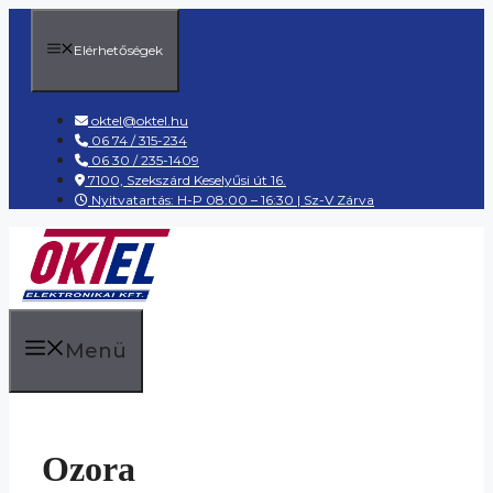
Kilépés
a
Elérhetőségek
tartalomba
oktel@oktel.hu
06 74 / 315-234
06 30 / 235-1409
7100, Szekszárd Keselyűsi út 16.
Nyitvatartás: H-P 08:00 – 16:30 | Sz-V Zárva
Menü
Ozora