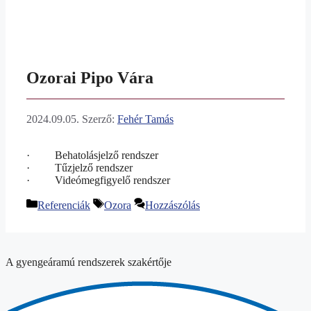
Ozorai Pipo Vára
2024.09.05.
Szerző:
Fehér Tamás
· Behatolásjelző rendszer
· Tűzjelző rendszer
· Videómegfigyelő rendszer
Kategória
Címkék
Referenciák
Ozora
Hozzászólás
A gyengeáramú rendszerek szakértője