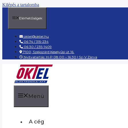
Kilépés a tartalomba
Elérhetőségek
oktel@oktel.hu
06 74 / 315-234
06 30 / 235-1409
7100, Szekszárd Keselyűsi út 16.
Nyitvatartás: H-P 08:00 – 16:30 | Sz-V Zárva
Menü
A cég