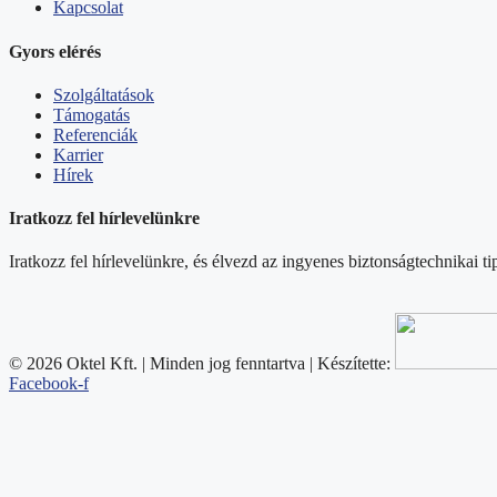
Kapcsolat
Gyors elérés
Szolgáltatások
Támogatás
Referenciák
Karrier
Hírek
Iratkozz fel hírlevelünkre
Iratkozz fel hírlevelünkre, és élvezd az ingyenes biztonságtechnikai t
© 2026 Oktel Kft. | Minden jog fenntartva | Készítette:
Facebook-f