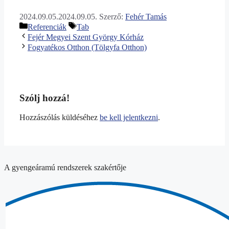
2024.09.05.
2024.09.05.
Szerző:
Fehér Tamás
Kategória
Címkék
Referenciák
Tab
Fejér Megyei Szent György Kórház
Fogyatékos Otthon (Tölgyfa Otthon)
Szólj hozzá!
Hozzászólás küldéséhez
be kell jelentkezni
.
A gyengeáramú rendszerek szakértője