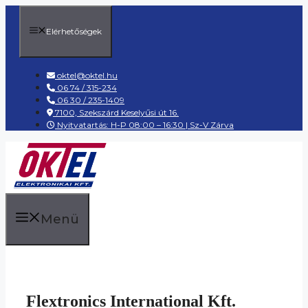
Kilépés
a
Elérhetőségek
tartalomba
oktel@oktel.hu
06 74 / 315-234
06 30 / 235-1409
7100, Szekszárd Keselyűsi út 16.
Nyitvatartás: H-P 08:00 – 16:30 | Sz-V Zárva
Menü
Flextronics International Kft.