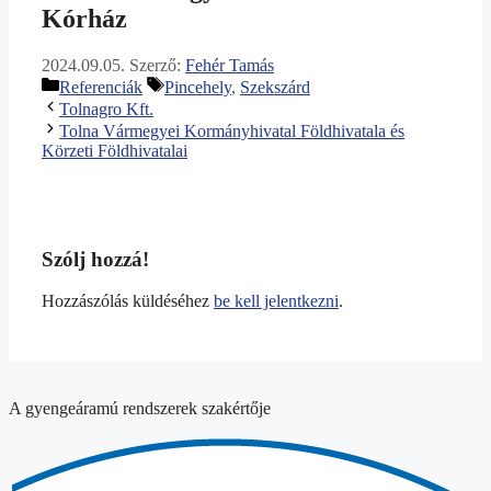
Kórház
2024.09.05.
Szerző:
Fehér Tamás
Kategória
Címkék
Referenciák
Pincehely
,
Szekszárd
Tolnagro Kft.
Tolna Vármegyei Kormányhivatal Földhivatala és
Körzeti Földhivatalai
Szólj hozzá!
Hozzászólás küldéséhez
be kell jelentkezni
.
A gyengeáramú rendszerek szakértője