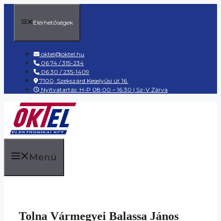
Kilépés
a
Elérhetőségek
tartalomba
oktel@oktel.hu
06 74 / 315-234
06 30 / 235-1409
7100, Szekszárd Keselyűsi út 16.
Nyitvatartás: H-P 08:00 – 16:30 | Sz-V Zárva
Menü
Tolna Vármegyei Balassa János