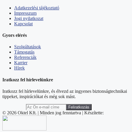
Adatkezelési tájékoztató
Impresszum
Jogi nyilatkozat
Kapcsolat
Gyors elérés
Szolgáltatások
Támogatás
Referenciák
Karrier
Hírek
Iratkozz fel hírlevelünkre
Iratkozz fel hírlevelünkre, és élvezd az ingyenes biztonságtechnikai
tippeket, inspirációkat és még sok mást.
© 2026 Oktel Kft. | Minden jog fenntartva | Készítette: