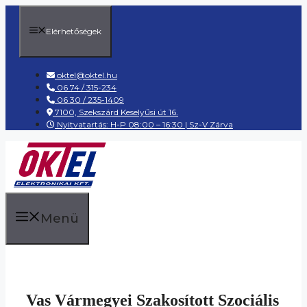
Kilépés
a
Elérhetőségek
tartalomba
oktel@oktel.hu
06 74 / 315-234
06 30 / 235-1409
7100, Szekszárd Keselyűsi út 16.
Nyitvatartás: H-P 08:00 – 16:30 | Sz-V Zárva
Menü
Vas Vármegyei Szakosított Szociális