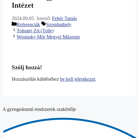
Intézet
2024.09.05.
Szerző:
Fehér Tamás
Kategória
Címkék
Referenciák
Szombathely
Tolnatej Zrt.(Tolle)
Wosinsky Mór Megyei Múzeum
Szólj hozzá!
Hozzászólás küldéséhez
be kell jelentkezni
.
A gyengeáramú rendszerek szakértője