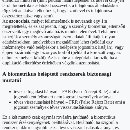
ellenőrző mintával (mint például határátlépésnél az útlevél chip-jén
tárolt biometrikus adatokat összevetik a tulajdonos áthaladáskor
rögzített adataival: ellenőrzik, hogy az útlevél és tulajdonosa
összetartoznak-e vagy sem).
Az
azonosítás
, melyet felismerésnek is neveznek egy 1:n
megfeleltetés, és ez azt jelenti, hogy a személy biometriai jellemzőit
összevetik egy meglévő adatbázis minden elemével. Tehát nem
ismerjük a személy azonosságát, ezért adatait átfuttatjuk olyan
adatbázisokban, amelyekben megtalálható lehet (például egy
intézménybe való belépéskor a belépésre jogosultak listáján), vagy
éppen kizárható egy bizonyos körből (például a körözött vagy az
eltűnt személyek közül). Az is ebbe a kategóriába tartozik, ha a
duplikáció elkerülése érdekében végzünk azonosítást.
A biometrikus beléptető rendszerek biztonsági
mutatói
téves elfogadási hányad – FAR (False Accept Rate) ami a
jogosultként felismert nem jogosult személyek aránya;
téves visszautasítási hányad – FRR (False Reject Rate) ami a
jogosult személyek téves visszautasításának aránya.
Ez a két mutató csak egymás rovására javítható, a biometrikus
rendszer érzékenységének beállításával. Belátható: ha szigorú a
rendszer, akkor nagyobb lesz a téves visszautasítások aránya, és