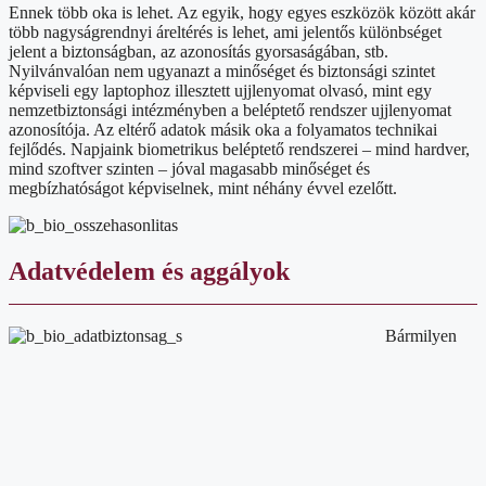
Ennek több oka is lehet. Az egyik, hogy egyes eszközök között akár
több nagyságrendnyi áreltérés is lehet, ami jelentős különbséget
jelent a biztonságban, az azonosítás gyorsaságában, stb.
Nyilvánvalóan nem ugyanazt a minőséget és biztonsági szintet
képviseli egy laptophoz illesztett ujjlenyomat olvasó, mint egy
nemzetbiztonsági intézményben a beléptető rendszer ujjlenyomat
azonosítója. Az eltérő adatok másik oka a folyamatos technikai
fejlődés. Napjaink biometrikus beléptető rendszerei – mind hardver,
mind szoftver szinten – jóval magasabb minőséget és
megbízhatóságot képviselnek, mint néhány évvel ezelőtt.
Adatvédelem és aggályok
Bármilyen