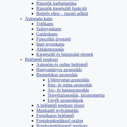
Riasztók karbantartása
Riasztók kiegészítő funkciói
Betörés ellen – riasztó nélkül
Automata kapu
Tolókapu
Szárnyaskapu
Garázskapu
Fotocellás üvegajtó
Ipari gyorskapu
Ablakmozgatás
Kiegészítő és biztonsági elemek
Beléptető rendszer
Autonóm és online beléptető
Hagyományos azonosítás
Biometrikus azonosítás
Ujjlenyomat azonosítás
Írisz- és retina azonosítás
Arc- és hangazonosítás
Tenyérazonosítás, kézgeometria
Egyéb azonosítások
A beléptető rendszer részei
Munkaidő nyilvántartás
Forgókaros beléptető
Forgalomkorlátozó oszlop
Rendszámfelismerő rendszer