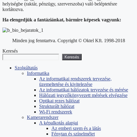
helyiségbe (raktár, pénzügy, szerverszoba) való beléptetésre
korlátozva.
Ha elengedjük a fantáziánkat, bármire képesek vagyunk:
Minden jog fenntartva. Copyright © Oktel Kft. 1998-2018
Keresés
Keresés
Szolgáltatás
Informatika
Az informatikai rendszerek tervezése,
üzemeltetése és kivitelezése
Az informatikai hálózatok tervezése és mérése
Hálózati jegyzőkönyvezett mérések elvégzése
Optikai rezes hálózat
Strukturált hálózat
Wi-Fi rendszerek
Kamerarendszer
A képalkotás alapjai
Az emberi szem és a látás
Fénytan és színelmélet