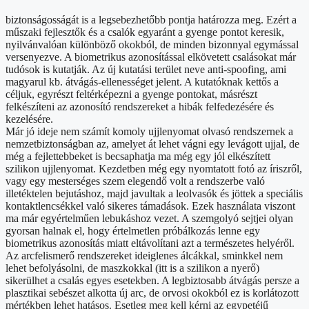
biztonságosságát is a legsebezhetőbb pontja határozza meg. Ezért a
műszaki fejlesztők és a csalók egyaránt a gyenge pontot keresik,
nyilvánvalóan különböző okokból, de minden bizonnyal egymással
versenyezve. A biometrikus azonosítással elkövetett csalásokat már
tudósok is kutatják. Az új kutatási terület neve anti-spoofing, ami
magyarul kb. átvágás-ellenességet jelent. A kutatóknak kettős a
céljuk, egyrészt feltérképezni a gyenge pontokat, másrészt
felkészíteni az azonosító rendszereket a hibák felfedezésére és
kezelésére.
Már jó ideje nem számít komoly ujjlenyomat olvasó rendszernek a
nemzetbiztonságban az, amelyet át lehet vágni egy levágott ujjal, de
még a fejlettebbeket is becsaphatja ma még egy jól elkészített
szilikon ujjlenyomat. Kezdetben még egy nyomtatott fotó az íriszről,
vagy egy mesterséges szem elegendő volt a rendszerbe való
illetéktelen bejutáshoz, majd javultak a leolvasók és jöttek a speciális
kontaktlencsékkel való sikeres támadások. Ezek használata viszont
ma már egyértelműen lebukáshoz vezet. A szemgolyó sejtjei olyan
gyorsan halnak el, hogy értelmetlen próbálkozás lenne egy
biometrikus azonosítás miatt eltávolítani azt a természetes helyéről.
Az arcfelismerő rendszereket ideiglenes álcákkal, sminkkel nem
lehet befolyásolni, de maszkokkal (itt is a szilikon a nyerő)
sikerülhet a csalás egyes esetekben. A legbiztosabb átvágás persze a
plasztikai sebészet alkotta új arc, de orvosi okokból ez is korlátozott
mértékben lehet hatásos. Esetleg meg kell kérni az egypetéjű