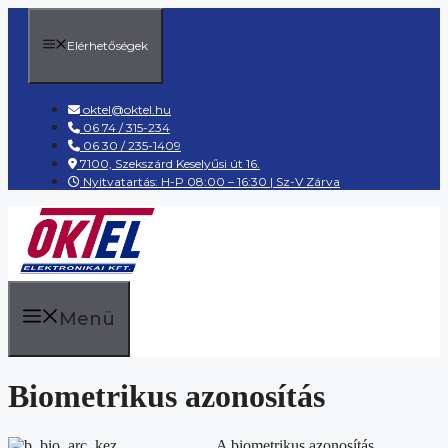
Kilépés
a
Elérhetőségek
tartalomba
oktel@oktel.hu
06 74 / 315-234
06 30 / 235-1409
7100, Szekszárd Keselyűsi út 16.
Nyitvatartás: H-P 08:00 – 16:30 | Sz-V Zárva
Menü
Biometrikus azonosítás
A biometrikus azonosítás