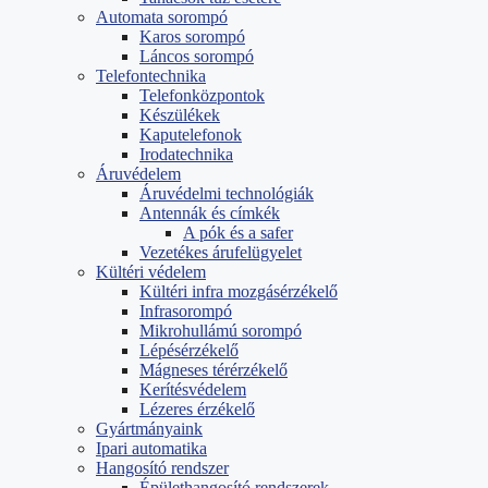
Automata sorompó
Karos sorompó
Láncos sorompó
Telefontechnika
Telefonközpontok
Készülékek
Kaputelefonok
Irodatechnika
Áruvédelem
Áruvédelmi technológiák
Antennák és címkék
A pók és a safer
Vezetékes árufelügyelet
Kültéri védelem
Kültéri infra mozgásérzékelő
Infrasorompó
Mikrohullámú sorompó
Lépésérzékelő
Mágneses térérzékelő
Kerítésvédelem
Lézeres érzékelő
Gyártmányaink
Ipari automatika
Hangosító rendszer
Épülethangosító rendszerek