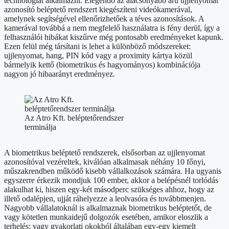
technológiát alkalmazni. Elegendő az alacsonyabb árú ujjlenyomat
azonosító beléptető rendszert kiegészíteni videókamerával,
amelynek segítségével ellenőrizhetőek a téves azonosítások. A
kamerával továbbá a nem megfelelő használatra is fény derül, így a
felhasználói hibákat kiszűrve még pontosabb eredményeket kapunk.
Ezen felül még társítani is lehet a különböző módszereket:
ujjlenyomat, hang, PIN kód vagy a proximity kártya közül
bármelyik kettő (biometrikus és hagyományos) kombinációja
nagyon jó hibaarányt eredményez.
Az Atro Kft. beléptetőrendszer
terminálja
A biometrikus beléptető rendszerek, elsősorban az ujjlenyomat
azonosítóval vezéreltek, kiválóan alkalmasak néhány 10 főnyi,
műszakrendben működő kisebb vállalkozások számára. Ha ugyanis
egyszerre érkezik mondjuk 100 ember, akkor a belépésnél torlódás
alakulhat ki, hiszen egy-két másodperc szükséges ahhoz, hogy az
illető odalépjen, ujját ráhelyezze a leolvasóra és továbbmenjen.
Nagyobb vállalatoknál is alkalmaznak biometrikus beléptetőt, de
vagy kötetlen munkaidejű dolgozók esetében, amikor eloszlik a
terhelés; vagy gyakorlati okokból általában egy-egy kiemelt