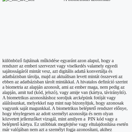
különböző fajtáinak működése egyaránt azon alapul, hogy a
rendszer az emberi szervezet vagy viselkedés valamely egyedi
sajátosságáról mintát vesz, azt digitális adattá konvertálja és
adatbázisban tárolja, majd az aktuálisan levett mintát összeveti az
ebben az adatbázisban tárolt mintákkal. A hivatalos definíció szerint
a biometria az alapján azonosít, ami az ember maga, nem pedig az
alapján, amit tud (kód, jelszó), vagy amije van (kártya, távirányító).
A biometrikus azonosításhoz soroljuk arcképünk fotóját vagy
aláírásunkat, melyekkel nap mint nap bizonyítjuk, hogy azonosak
vagyunk saját magunkkal. A biometrikus beléptető rendszer előnye,
hogy ténylegesen az adott személyt azonosítja és nem olyan
közvetett jellemzőket vizsgál, mint amilyen a PIN kód vagy a
beléptető kártya. Ez utóbbiak megfejtése vagy eltulajdonítása esetén
már valójában nem azt a személyt fogja azonosítani, akihez