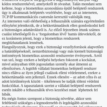
kódos rendszerekével, amelyekről itt olvashat. Talán mondani sem
kellene, hogy a biometrikus azonosításra épülő beléptető rendszerek
úgy is alkalmasak beléptetés vezérlésére, hogy azt az interneten,
TCP/IP kommunikációs csatornán keresztül valósítják meg.
Az interneten való elérhetőség a felhasználók számára egyértelműen
előnyként jelentkezik, de a hekkertámadások ellen gondoskodni kell
a biztonságos adattárolásról is. Az előző fejezetben írtunk számos
csalási lehetőségről és a ‘forgalomban lévő’ hamis útlevelekről, de
ez korántsem jelenti, hogy a biometrikus rendszerek
megbízhatatlanok lennének.
Hangsúlyozzuk, hogy ezek a biztonsági veszélyforrások alapvetően
a határátlépéseknél, nemzetbiztonsági vagy más kiemelt biztonságú
intézmények biometrikus azonosító rendszereire érvényesek. Arról
van szó, hogy ezeken a belépési helyeken fokozott a kockázat,
mivel arányaiban több jogosulatlan személy akar átmenni az
ellenőrzésen. A legtöbb vállalati biometrikus beléptető rendszer
nincs ellátva az ilyen jellegű csalások elleni védelemmel, ezekre a
hekkertámadás sem jellemző. Ennek ellenére – az adott célra és az
adott körülmények között – tökéletesen be tudják tölteni védelmi
funkcióikat. A tapasztalatok szerint a vállalati beléptető rendszerek
esetén inkább a felhasználók téves kezelései miatt léphetnek fel
hibák.
Ha mégis fontos szempont a biztonság növelése, akkor sem
feltétlenül szükséges a legmodernebb és legdrágább azonosítási