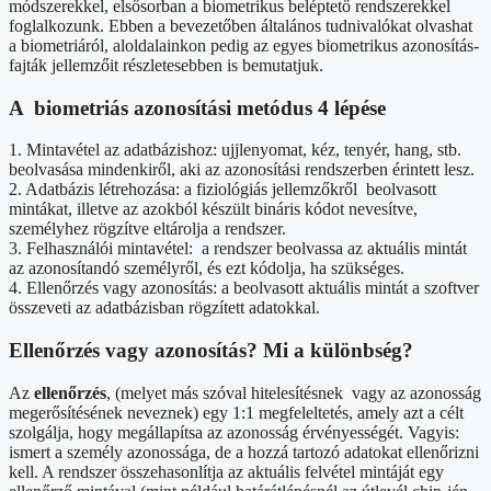
módszerekkel, elsősorban a biometrikus beléptető rendszerekkel
foglalkozunk. Ebben a bevezetőben általános tudnivalókat olvashat
a biometriáról, aloldalainkon pedig az egyes biometrikus azonosítás-
fajták jellemzőit részletesebben is bemutatjuk.
A biometriás azonosítási metódus 4 lépése
1. Mintavétel az adatbázishoz: ujjlenyomat, kéz, tenyér, hang, stb.
beolvasása mindenkiről, aki az azonosítási rendszerben érintett lesz.
2. Adatbázis létrehozása: a fiziológiás jellemzőkről beolvasott
mintákat, illetve az azokból készült bináris kódot nevesítve,
személyhez rögzítve eltárolja a rendszer.
3. Felhasználói mintavétel: a rendszer beolvassa az aktuális mintát
az azonosítandó személyről, és ezt kódolja, ha szükséges.
4. Ellenőrzés vagy azonosítás: a beolvasott aktuális mintát a szoftver
összeveti az adatbázisban rögzített adatokkal.
Ellenőrzés vagy azonosítás? Mi a különbség?
Az
ellenőrzés
, (melyet más szóval hitelesítésnek vagy az azonosság
megerősítésének neveznek) egy 1:1 megfeleltetés, amely azt a célt
szolgálja, hogy megállapítsa az azonosság érvényességét. Vagyis:
ismert a személy azonossága, de a hozzá tartozó adatokat ellenőrizni
kell. A rendszer összehasonlítja az aktuális felvétel mintáját egy