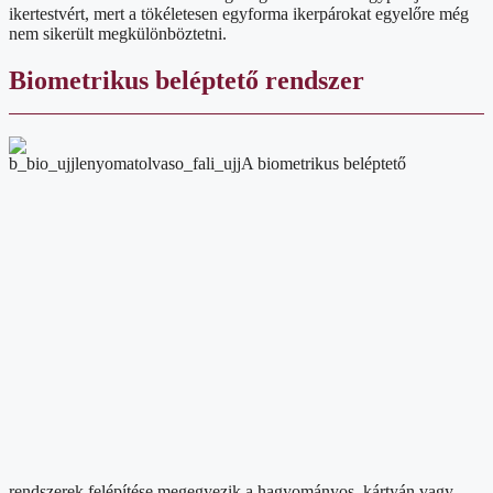
ikertestvért, mert a tökéletesen egyforma ikerpárokat egyelőre még
nem sikerült megkülönböztetni.
Biometrikus beléptető rendszer
A biometrikus beléptető
rendszerek felépítése megegyezik a hagyományos, kártyán vagy