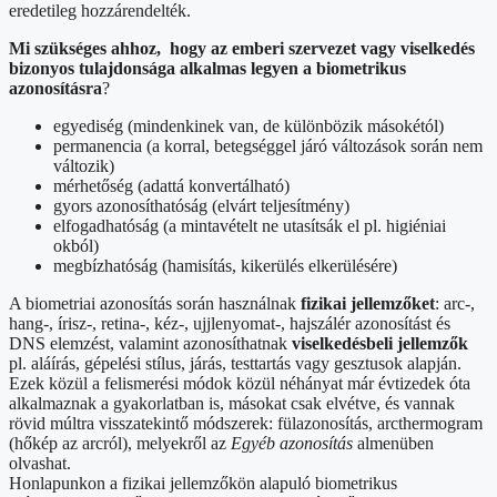
eredetileg hozzárendelték.
Mi szükséges ahhoz, hogy az emberi szervezet vagy viselkedés
bizonyos tulajdonsága alkalmas legyen a biometrikus
azonosításra
?
egyediség (mindenkinek van, de különbözik másokétól)
permanencia (a korral, betegséggel járó változások során nem
változik)
mérhetőség (adattá konvertálható)
gyors azonosíthatóság (elvárt teljesítmény)
elfogadhatóság (a mintavételt ne utasítsák el pl. higiéniai
okból)
megbízhatóság (hamisítás, kikerülés elkerülésére)
A biometriai azonosítás során használnak
fizikai jellemzőket
: arc-,
hang-, írisz-, retina-, kéz-, ujjlenyomat-, hajszálér azonosítást és
DNS elemzést, valamint azonosíthatnak
viselkedésbeli jellemzők
pl.
aláírás, gépelési stílus, járás, testtartás vagy gesztusok alapján.
Ezek közül a felismerési módok közül néhányat már évtizedek óta
alkalmaznak a gyakorlatban is, másokat csak elvétve, és vannak
rövid múltra visszatekintő módszerek: fülazonosítás, arcthermogram
(hőkép az arcról), melyekről az
Egyéb azonosítás
almenüben
olvashat.
Honlapunkon a fizikai jellemzőkön alapuló biometrikus