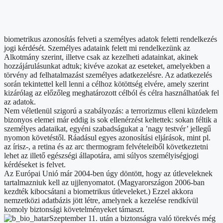
biometrikus azonosítás felveti a személyes adatok feletti rendelkezés
jogi kérdését. Személyes adataink felett mi rendelkezünk az
Alkotmány szerint, illetve csak az kezelheti adatainkat, akinek
hozzájárulásunkat adtuk; kivéve azokat az eseteket, amelyekben a
törvény ad felhatalmazást személyes adatkezelésre. Az adatkezelés
során tekintettel kell lenni a célhoz kötöttség elvére, amely szerint
kizárólag az előzőleg meghatározott célból és célra használhatóak fel
az adatok.
Nem véletlenül szigorú a szabályozás: a terrorizmus elleni küzdelem
bizonyos elemei már eddig is sok ellenérzést keltettek: sokan féltik a
személyes adataikat, egyéni szabadságukat a ’nagy testvér’ jellegű
nyomon követéstől. Ráadásul egyes azonosítási eljárások, mint pl.
az írisz-, a retina és az arc thermogram felvételeiből következtetni
lehet az illető egészségi állapotára, ami súlyos személyiségjogi
kérdéseket is felvet.
Az Európai Unió már 2004-ben úgy döntött, hogy az útleveleknek
tartalmazniuk kell az ujjlenyomatot. (Magyarországon 2006-ban
kezdték kibocsátani a biometrikus útleveleket.) Ezzel akkora
nemzetközi adatbázis jött létre, amelynek a kezelése rendkívül
komoly biztonsági követelményeket támaszt.
Szeptember 11. után a biztonságra való törekvés még