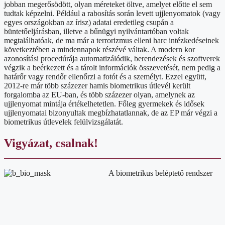
jobban megerősödött, olyan méreteket öltve, amelyet előtte el sem
tudtak képzelni. Például a rabosítás során levett ujjlenyomatok (vagy
egyes országokban az írisz) adatai eredetileg csupán a
büntetőeljárásban, illetve a bűnügyi nyilvántartóban voltak
megtalálhatóak, de ma már a terrorizmus elleni harc intézkedéseinek
következtében a mindennapok részévé váltak. A modern kor
azonosítási procedúrája automatizálódik, berendezések és szoftverek
végzik a beérkezett és a tárolt információk összevetését, nem pedig a
határőr vagy rendőr ellenőrzi a fotót és a személyt. Ezzel együtt,
2012-re már több százezer hamis biometrikus útlevél került
forgalomba az EU-ban, és több százezer olyan, amelynek az
ujjlenyomat mintája értékelhetetlen. Főleg gyermekek és idősek
ujjlenyomatai bizonyultak megbízhatatlannak, de az EP már végzi a
biometrikus útlevelek felülvizsgálatát.
Vigyázat, csalnak!
A biometrikus beléptető rendszer