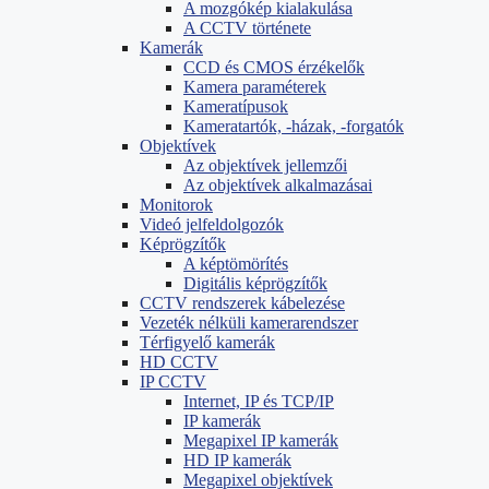
A mozgókép kialakulása
A CCTV története
Kamerák
CCD és CMOS érzékelők
Kamera paraméterek
Kameratípusok
Kameratartók, -házak, -forgatók
Objektívek
Az objektívek jellemzői
Az objektívek alkalmazásai
Monitorok
Videó jelfeldolgozók
Képrögzítők
A képtömörítés
Digitális képrögzítők
CCTV rendszerek kábelezése
Vezeték nélküli kamerarendszer
Térfigyelő kamerák
HD CCTV
IP CCTV
Internet, IP és TCP/IP
IP kamerák
Megapixel IP kamerák
HD IP kamerák
Megapixel objektívek