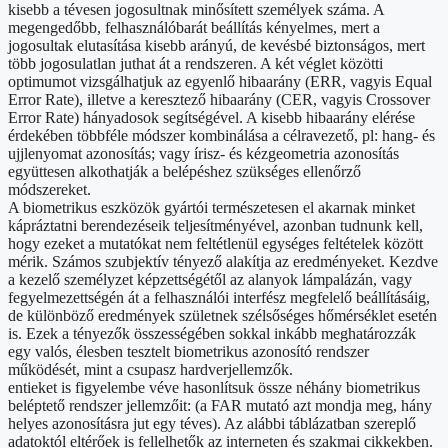
kisebb a tévesen jogosultnak minősített személyek száma. A
megengedőbb, felhasználóbarát beállítás kényelmes, mert a
jogosultak elutasítása kisebb arányú, de kevésbé biztonságos, mert
több jogosulatlan juthat át a rendszeren. A két véglet közötti
optimumot vizsgálhatjuk az egyenlő hibaarány (ERR, vagyis Equal
Error Rate), illetve a keresztező hibaarány (CER, vagyis Crossover
Error Rate) hányadosok segítségével. A kisebb hibaarány elérése
érdekében többféle módszer kombinálása a célravezető, pl: hang- és
ujjlenyomat azonosítás; vagy írisz- és kézgeometria azonosítás
együttesen alkothatják a belépéshez szükséges ellenőrző
módszereket.
A biometrikus eszközök gyártói természetesen el akarnak minket
kápráztatni berendezéseik teljesítményével, azonban tudnunk kell,
hogy ezeket a mutatókat nem feltétlenül egységes feltételek között
mérik. Számos szubjektív tényező alakítja az eredményeket. Kezdve
a kezelő személyzet képzettségétől az alanyok lámpalázán, vagy
fegyelmezettségén át a felhasználói interfész megfelelő beállításáig,
de különböző eredmények születnek szélsőséges hőmérséklet esetén
is. Ezek a tényezők összességében sokkal inkább meghatározzák
egy valós, élesben tesztelt biometrikus azonosító rendszer
működését, mint a csupasz hardverjellemzők.
entieket is figyelembe véve hasonlítsuk össze néhány biometrikus
beléptető rendszer jellemzőit: (a FAR mutató azt mondja meg, hány
helyes azonosításra jut egy téves). Az alábbi táblázatban szereplő
adatoktól eltérőek is fellelhetők az interneten és szakmai cikkekben.