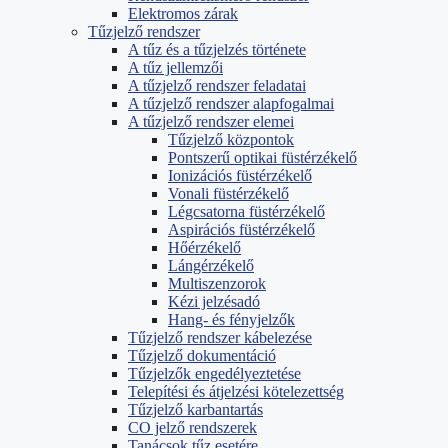
Elektromos zárak
Tűzjelző rendszer
A tűz és a tűzjelzés története
A tűz jellemzői
A tűzjelző rendszer feladatai
A tűzjelző rendszer alapfogalmai
A tűzjelző rendszer elemei
Tűzjelző központok
Pontszerű optikai füstérzékelő
Ionizációs füstérzékelő
Vonali füstérzékelő
Légcsatorna füstérzékelő
Aspirációs füstérzékelő
Hőérzékelő
Lángérzékelő
Multiszenzorok
Kézi jelzésadó
Hang- és fényjelzők
Tűzjelző rendszer kábelezése
Tűzjelző dokumentáció
Tűzjelzők engedélyeztetése
Telepítési és átjelzési kötelezettség
Tűzjelző karbantartás
CO jelző rendszerek
Tanácsok tűz esetére