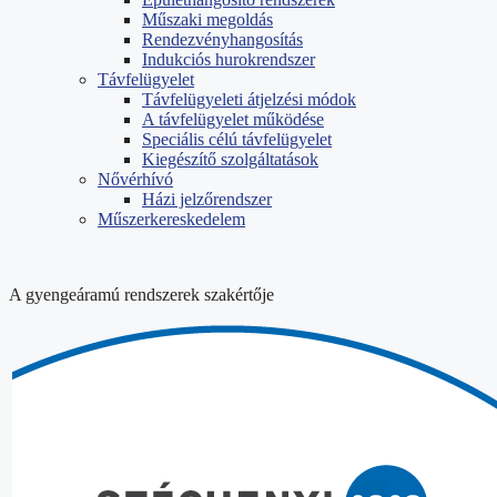
Műszaki megoldás
Rendezvényhangosítás
Indukciós hurokrendszer
Távfelügyelet
Távfelügyeleti átjelzési módok
A távfelügyelet működése
Speciális célú távfelügyelet
Kiegészítő szolgáltatások
Nővérhívó
Házi jelzőrendszer
Műszerkereskedelem
A gyengeáramú rendszerek szakértője