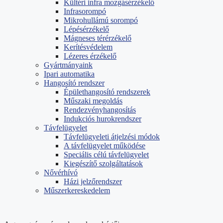
Kültéri infra mozgásérzékelő
Infrasorompó
Mikrohullámú sorompó
Lépésérzékelő
Mágneses térérzékelő
Kerítésvédelem
Lézeres érzékelő
Gyártmányaink
Ipari automatika
Hangosító rendszer
Épülethangosító rendszerek
Műszaki megoldás
Rendezvényhangosítás
Indukciós hurokrendszer
Távfelügyelet
Távfelügyeleti átjelzési módok
A távfelügyelet működése
Speciális célú távfelügyelet
Kiegészítő szolgáltatások
Nővérhívó
Házi jelzőrendszer
Műszerkereskedelem