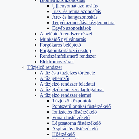
Biometrikus azonosítás
Ujjlenyomat azonosítás
Írisz- és retina azonosítás
Arc- és hangazonosítás
Tenyérazonosítás, kézgeometria
Egyéb azonosítások
A beléptető rendszer részei
Munkaidő nyilvántartás
Forgókaros beléptető
Forgalomkorlátozó oszlop
Rendszámfelismerő rendszer
Elektromos zárak
Tűzjelző rendszer
A tűz és a tűzjelzés története
A tűz jellemzői
A tűzjelző rendszer feladatai
A tűzjelző rendszer alapfogalmai
A tűzjelző rendszer elemei
Tűzjelző központok
Pontszerű optikai füstérzékelő
Ionizációs füstérzékelő
Vonali füstérzékelő
Légcsatorna füstérzékelő
Aspirációs füstérzékelő
Hőérzékelő