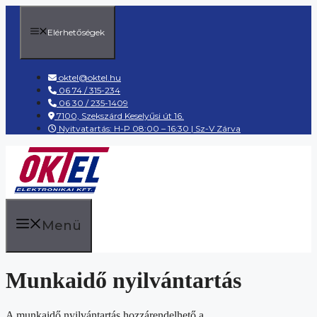
Kilépés
a
Elérhetőségek
tartalomba
oktel@oktel.hu
06 74 / 315-234
06 30 / 235-1409
7100, Szekszárd Keselyűsi út 16.
Nyitvatartás: H-P 08:00 – 16:30 | Sz-V Zárva
Menü
Munkaidő nyilvántartás
A munkaidő nyilvántartás hozzárendelhető a