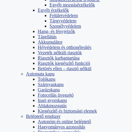
Egyéb mozgásérzékelők
Egyéb érzékelők
Felületvédelem
Tárgyvédelem
Személyvédelem
Hang- és fényjelzők
Tápellátás
Akkumulátor
Héjvédelem és otthonélesítés
Vezeték nélküli riasztók
Riasztók karbantartása
Riasztók kiegészítő funkciói
Betörés ellen – riasztó nélkül
Automata kapu
Tolókapu
Szárnyaskapu
Garázskapu
Fotocellás üvegajtó
Ipari gyorskapu
Ablakmozgatás
Kiegészítő és biztonsági elemek
Beléptető rendszer
Autonóm és online beléptető
Hagyományos azonosítás