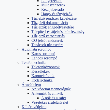
Lángérzékelő
Multiszenzorok
Kézi jelzésadó
Hang- és fényjelzők
Tűzjelző rendszer kábelezése
Tűzjelző dokumentáció
Tűzjelzők engedélyeztetése
Telepítési és átjelzési kötelezettség
Tűzjelző karbantartás
CO jelző rendszerek
Tanácsok tűz esetére
Automata sorompó
Karos sorompó
Láncos sorompó
Telefontechnika
Telefonközpontok
Készülékek
Kaputelefonok
Irodatechnika
Áruvédelem
Áruvédelmi technológiák
Antennák és címkék
A pók és a safer
Vezetékes árufelügyelet
Kültéri védelem