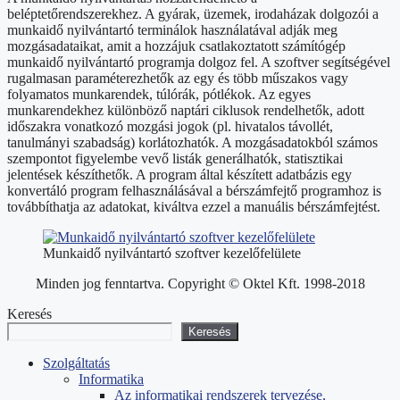
beléptetőrendszerekhez. A gyárak, üzemek, irodaházak dolgozói a
munkaidő nyilvántartó terminálok használatával adják meg
mozgásadataikat, amit a hozzájuk csatlakoztatott számítógép
munkaidő nyilvántartó programja dolgoz fel. A szoftver segítségével
rugalmasan paraméterezhetők az egy és több műszakos vagy
folyamatos munkarendek, túlórák, pótlékok. Az egyes
munkarendekhez különböző naptári ciklusok rendelhetők, adott
időszakra vonatkozó mozgási jogok (pl. hivatalos távollét,
tanulmányi szabadság) korlátozhatók. A mozgásadatokból számos
szempontot figyelembe vevő listák generálhatók, statisztikai
jelentések készíthetők. A program által készített adatbázis egy
konvertáló program felhasználásával a bérszámfejtő programhoz is
továbbíthatja az adatokat, kiváltva ezzel a manuális bérszámfejtést.
Munkaidő nyilvántartó szoftver kezelőfelülete
Minden jog fenntartva. Copyright © Oktel Kft. 1998-2018
Keresés
Keresés
Szolgáltatás
Informatika
Az informatikai rendszerek tervezése,