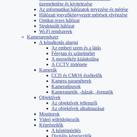
üzemeltetése és kivitelezése
Az informatikai hálózatok tervezése és mérése
Hálózati jegyzőkönyvezett mérések elvégzése
Optikai rezes hálózat
Strukturált hálózat
Wi-Fi rendszerek
Kamerarendszer
A képalkotás alapjai
Az emberi szem és a látás
Fénytan és színelmélet
A mozgókép kialakulása
A CCTV története
Kamerák
CCD és CMOS érzékelők
Kamera paraméterek
Kameratípusok
Kameratartók, -házak, -forgatók
Objektívek
Az objektívek jellemzői
Az objektívek alkalmazásai
Monitorok
Videó jelfeldolgozók
Képrögzítők
A képtömörítés
Digitális képrögzítők