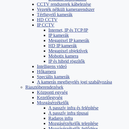
CCTV rendszerek kábelezése
Vezeték nélküli kamerarendszer
Térfigyelő kamerák
HD CCTV
IP CCTV
Internet, IP és TCP/IP
IP kamerák
Megapixel IP kamerák
HD IP kamerák
Megapixel objektívek
Mobotix kamera
IP és hibrid rögzítők
Intelligens videó
Hőkamera
Speciális kamerák
A kamerás megfigyelés jogi szabályozása
Riasztóberendezések
Központi egység
Kezelőegység
Mozgásérzékelők
A passzív infra és felépítése
A passzív infra típusai
Radaros infra
Mozgásérzékelők telepítése
Mozgásérzékelők fejlődése