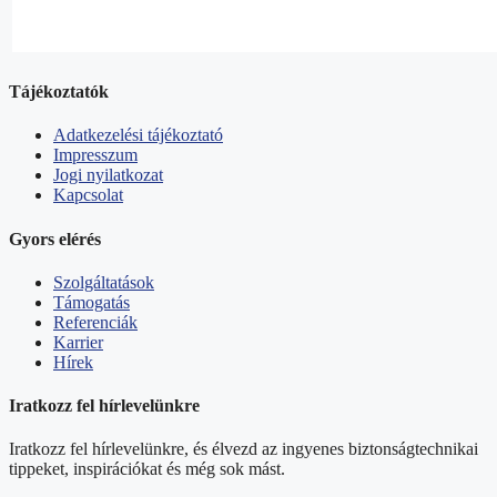
Tájékoztatók
Adatkezelési tájékoztató
Impresszum
Jogi nyilatkozat
Kapcsolat
Gyors elérés
Szolgáltatások
Támogatás
Referenciák
Karrier
Hírek
Iratkozz fel hírlevelünkre
Iratkozz fel hírlevelünkre, és élvezd az ingyenes biztonságtechnikai
tippeket, inspirációkat és még sok mást.