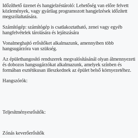
Időzíthető üzenet és hangjelzéstároló: Lehetőség van előre felvett
közlemények, vagy gyárilag programozott hangjelzések időzített
megszólaltatására.
Számítógép: számítógép is csatlakoztatható, zenei vagy egyéb
hangfelvételek tárolására és lejátszására
Vonalmeghajtó erősítőket alkalmazunk, amennyiben több
hangsugárzóra van szükség.
Az épülethangosító rendszerek megvalósításánál olyan álmennyezeti
és dobozos hangsugárzókat alkalmazunk, amelyek színben és
formában esztétikusan illeszkednek az épület belső környezetéhez.
Hangszórók:
Teljesítményesrősítők:
Zónás keverőerősítők