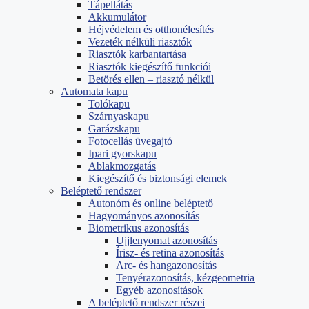
Tápellátás
Akkumulátor
Héjvédelem és otthonélesítés
Vezeték nélküli riasztók
Riasztók karbantartása
Riasztók kiegészítő funkciói
Betörés ellen – riasztó nélkül
Automata kapu
Tolókapu
Szárnyaskapu
Garázskapu
Fotocellás üvegajtó
Ipari gyorskapu
Ablakmozgatás
Kiegészítő és biztonsági elemek
Beléptető rendszer
Autonóm és online beléptető
Hagyományos azonosítás
Biometrikus azonosítás
Ujjlenyomat azonosítás
Írisz- és retina azonosítás
Arc- és hangazonosítás
Tenyérazonosítás, kézgeometria
Egyéb azonosítások
A beléptető rendszer részei