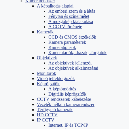
Kamerarendszer
A képalkotás alapjai
Az emberi szem és a látás
Fénytan és színelmélet
A mozgókép kialakulása
A CCTV története
Kamerák
CCD és CMOS érzékelők
Kamera paraméterek
Kameratípusok
Kameratartók, -házak, -forgatók
Objektívek
Az objektívek jellemzői
Az objektívek alkalmazásai
Monitorok
Videó jelfeldolgozók
Képrögzítők
A képtömörítés
Digitális képrögzítők
CCTV rendszerek kábelezése
Vezeték nélküli kamerarendszer
Térfigyelő kamerák
HD CCTV
IP CCTV
Internet, IP és TCP/IP