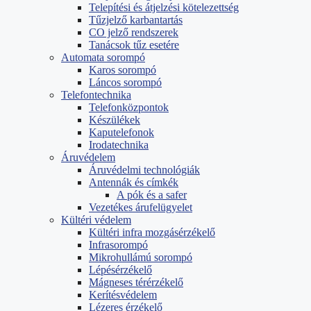
Telepítési és átjelzési kötelezettség
Tűzjelző karbantartás
CO jelző rendszerek
Tanácsok tűz esetére
Automata sorompó
Karos sorompó
Láncos sorompó
Telefontechnika
Telefonközpontok
Készülékek
Kaputelefonok
Irodatechnika
Áruvédelem
Áruvédelmi technológiák
Antennák és címkék
A pók és a safer
Vezetékes árufelügyelet
Kültéri védelem
Kültéri infra mozgásérzékelő
Infrasorompó
Mikrohullámú sorompó
Lépésérzékelő
Mágneses térérzékelő
Kerítésvédelem
Lézeres érzékelő