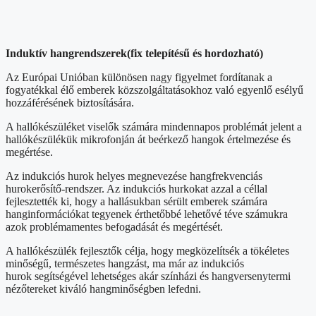
Induktív hangrendszerek(fix telepítésű és hordozható)
Az Európai Unióban különösen nagy figyelmet fordítanak a
fogyatékkal élő emberek közszolgáltatásokhoz való egyenlő esélyű
hozzáférésének biztosítására.
A hallókészüléket viselők számára mindennapos problémát jelent a
hallókészülékük mikrofonján át beérkező hangok értelmezése és
megértése.
Az indukciós hurok helyes megnevezése hangfrekvenciás
hurokerősítő-rendszer. Az indukciós hurkokat azzal a céllal
fejlesztették ki, hogy a hallásukban sérült emberek számára
hanginformációkat tegyenek érthetőbbé lehetővé téve számukra
azok problémamentes befogadását és megértését.
A hallókészülék fejlesztők célja, hogy megközelítsék a tökéletes
minőségű, természetes hangzást, ma már az indukciós
hurok segítségével lehetséges akár színházi és hangversenytermi
nézőtereket kiváló hangminőségben lefedni.