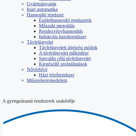
Gyártmányaink
Ipari automatika
Hangosító rendszer
Épülethangosító rendszerek
Műszaki megoldás
Rendezvényhangosítás
Indukciós hurokrendszer
Távfelügyelet
Távfelügyeleti átjelzési módok
A távfelügyelet működése
Speciális célú távfelügyelet
Kiegészítő szolgáltatások
Nővérhívó
Házi jelzőrendszer
Műszerkereskedelem
A gyengeáramú rendszerek szakértője