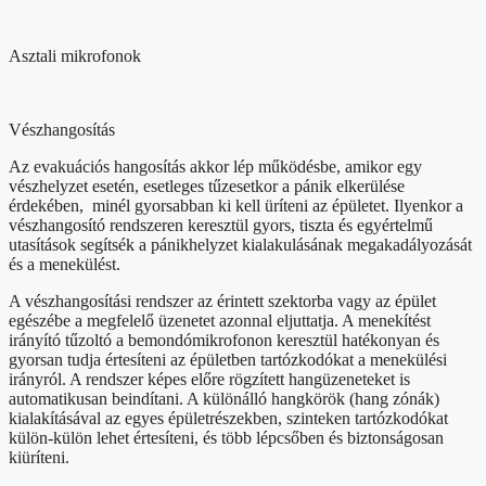
Asztali mikrofonok
Vészhangosítás
Az evakuációs hangosítás akkor lép működésbe, amikor egy
vészhelyzet esetén, esetleges tűzesetkor a pánik elkerülése
érdekében, minél gyorsabban ki kell üríteni az épületet. Ilyenkor a
vészhangosító rendszeren keresztül gyors, tiszta és egyértelmű
utasítások segítsék a pánikhelyzet kialakulásának megakadályozását
és a menekülést.
A vészhangosítási rendszer az érintett szektorba vagy az épület
egészébe a megfelelő üzenetet azonnal eljuttatja. A menekítést
irányító tűzoltó a bemondómikrofonon keresztül hatékonyan és
gyorsan tudja értesíteni az épületben tartózkodókat a menekülési
irányról. A rendszer képes előre rögzített hangüzeneteket is
automatikusan beindítani. A különálló hangkörök (hang zónák)
kialakításával az egyes épületrészekben, szinteken tartózkodókat
külön-külön lehet értesíteni, és több lépcsőben és biztonságosan
kiüríteni.