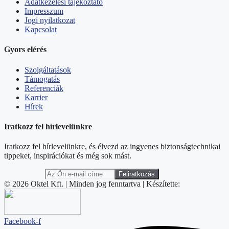
Adatkezelési tájékoztató
Impresszum
Jogi nyilatkozat
Kapcsolat
Gyors elérés
Szolgáltatások
Támogatás
Referenciák
Karrier
Hírek
Iratkozz fel hírlevelünkre
Iratkozz fel hírlevelünkre, és élvezd az ingyenes biztonságtechnikai
tippeket, inspirációkat és még sok mást.
© 2026 Oktel Kft. | Minden jog fenntartva | Készítette:
Facebook-f