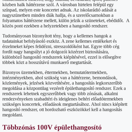
közben halk háttérzene szól. A városban hirtelen felépül egy
színpad, melyen este koncertet adnak. Az iskolarádió adását a
nagyszünetben minden diák hallja, és a szerelőcsarnokban a
folyamatos háttérzene mellett, külön jelzik a szüneteket, ebédidőt. A
közös pont ezekben a helyzetekben a hangosító rendszer.
Tudományosan bizonyított tény, hogy a kellemes hangok a
tudatainkat befolyásoló eszköz. A zene kellemes emlékeket és
érzelmeket képes felidézni, stresszoldóként hat. Egyre több cég
fordít nagy hangsúlyt a jó dolgozói közérzet biztosítására,
különböző hangosító rendszerek kiépítésével, ezzel is elősegítve
többek közt a hosszútávú munkaerő megtartását.
Bizonyos üzemekben, éttermekben, bemutatótermekben,
intézményekben, ahol szükség van a háttérzene, bemondások,
közlemények, jelzések közvetítésére, a hangosítás legkorszerűbb
megoldása a központilag vezérelt épülethangosító rendszer. Ezek a
rendszerek lehetnek egyszerűbbek vagy több zónásak, alkalmi
rendezvényeken szabadtéri és ideiglenes beltéri előadótermekben
szükséges koncertek, előadások megtartásához. Ahol nincs kiépített
hangosító rendszer, ott hordozható eszközökkel kell a hangosítás
megoldani.
Többzónás 100V épülethangosító