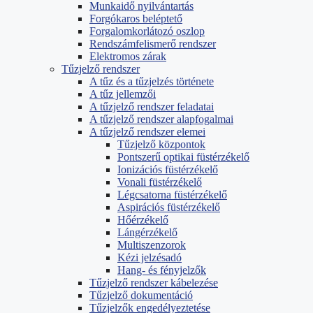
Munkaidő nyilvántartás
Forgókaros beléptető
Forgalomkorlátozó oszlop
Rendszámfelismerő rendszer
Elektromos zárak
Tűzjelző rendszer
A tűz és a tűzjelzés története
A tűz jellemzői
A tűzjelző rendszer feladatai
A tűzjelző rendszer alapfogalmai
A tűzjelző rendszer elemei
Tűzjelző központok
Pontszerű optikai füstérzékelő
Ionizációs füstérzékelő
Vonali füstérzékelő
Légcsatorna füstérzékelő
Aspirációs füstérzékelő
Hőérzékelő
Lángérzékelő
Multiszenzorok
Kézi jelzésadó
Hang- és fényjelzők
Tűzjelző rendszer kábelezése
Tűzjelző dokumentáció
Tűzjelzők engedélyeztetése