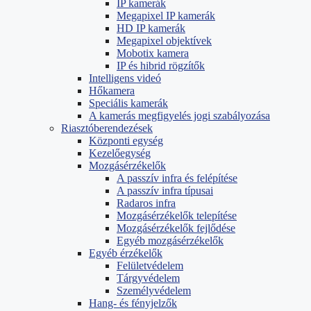
IP kamerák
Megapixel IP kamerák
HD IP kamerák
Megapixel objektívek
Mobotix kamera
IP és hibrid rögzítők
Intelligens videó
Hőkamera
Speciális kamerák
A kamerás megfigyelés jogi szabályozása
Riasztóberendezések
Központi egység
Kezelőegység
Mozgásérzékelők
A passzív infra és felépítése
A passzív infra típusai
Radaros infra
Mozgásérzékelők telepítése
Mozgásérzékelők fejlődése
Egyéb mozgásérzékelők
Egyéb érzékelők
Felületvédelem
Tárgyvédelem
Személyvédelem
Hang- és fényjelzők