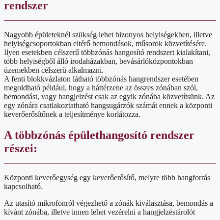
rendszer
Nagyobb épületeknél szükség lehet bizonyos helyiségekben, illetve
helyiségcsoportokban eltérő bemondások, műsorok közvetítésére.
Ilyen esetekben célszerű többzónás hangosító rendszert kialakítani,
több helyiségből álló irodaházakban, bevásárlóközpontokban
üzemekben célszerű alkalmazni.
A fenti blokkvázlaton látható többzónás hangrendszer esetében
megoldható például, hogy a háttérzene az összes zónában szól,
bemondást, vagy hangjelzést csak az egyik zónába közvetítsünk. Az
egy zónára csatlakoztatható hangsugárzók számát ennek a központi
keverőerősítőnek a teljesítménye korlátozza.
A többzónás épülethangosító rendszer
részei:
Központi keverőegység egy keverőerősítő, melyre több hangforrás
kapcsolható.
Az utasító mikrofonról végezhető a zónák kiválasztása, bemondás a
kívánt zónába, illetve innen lehet vezérelni a hangjelzéstárolót