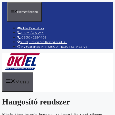
Kilépés
a
Elérhetőségek
tartalomba
oktel@oktel.hu
06 74 / 315-234
06 30 / 235-1409
7100, Szekszárd Keselyűsi út 16.
Nyitvatartás: H-P 08:00 – 16:30 | Sz-V Zárva
Menü
Hangosító rendszer
Mindenkinek ismerős, hogy munka, bevásárlás, sport, pihenés