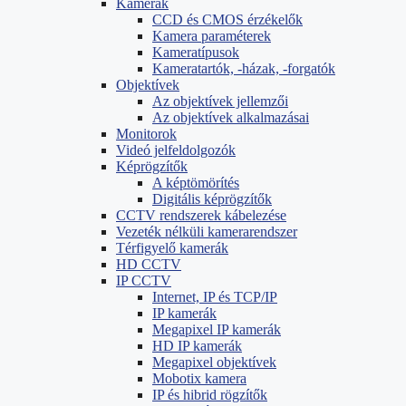
Kamerák
CCD és CMOS érzékelők
Kamera paraméterek
Kameratípusok
Kameratartók, -házak, -forgatók
Objektívek
Az objektívek jellemzői
Az objektívek alkalmazásai
Monitorok
Videó jelfeldolgozók
Képrögzítők
A képtömörítés
Digitális képrögzítők
CCTV rendszerek kábelezése
Vezeték nélküli kamerarendszer
Térfigyelő kamerák
HD CCTV
IP CCTV
Internet, IP és TCP/IP
IP kamerák
Megapixel IP kamerák
HD IP kamerák
Megapixel objektívek
Mobotix kamera
IP és hibrid rögzítők