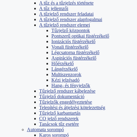
A tűz és a tűzjelzés története
A tűz jellemzői
A tűzjelző rendszer feladatai
A tűzjelző rendszer alapfogalmai
A tűzjelző rendszer elemei
Tűzjelző központok
Pontszerű optikai füstérzékelő
Ionizációs füstérzékelő
Vonali füstérzékelő
Légcsatorna füstérzékelő
Aspirációs füstérzékelő
Hőérzékelő
Lángérzékelő
Multiszenzorok
Kézi jelzésadó
Hang- és fényjelzők
Tűzjelző rendszer kábelezése
Tűzjelző dokumentáció
Tűzjelzők engedélyeztetése
Telepítési és átjelzési kötelezettség
Tűzjelző karbantartás
CO jelző rendszerek
Tanácsok tűz esetére
Automata sorompó
Karos sorompó