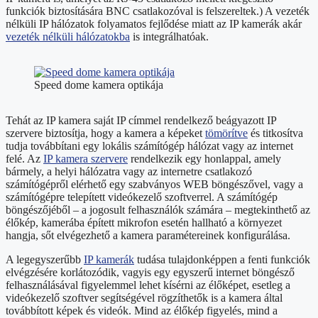
funkciók biztosítására BNC csatlakozóval is felszereltek.) A vezeték
nélküli IP hálózatok folyamatos fejlődése miatt az IP kamerák akár
vezeték nélküli hálózatokba
is integrálhatóak.
Speed dome kamera optikája
Tehát az IP kamera saját IP címmel rendelkező beágyazott IP
szervere biztosítja, hogy a kamera a képeket
tömörítve
és titkosítva
tudja továbbítani egy lokális számítógép hálózat vagy az internet
felé. Az
IP kamera szervere
rendelkezik egy honlappal, amely
bármely, a helyi hálózatra vagy az internetre csatlakozó
számítógépről elérhető egy szabványos WEB böngészővel, vagy a
számítógépre telepített videókezelő szoftverrel. A számítógép
böngészőjéből – a jogosult felhasználók számára – megtekinthető az
élőkép, kamerába épített mikrofon esetén hallható a környezet
hangja, sőt elvégezhető a kamera paramétereinek konfigurálása.
A legegyszerűbb
IP kamerák
tudása tulajdonképpen a fenti funkciók
elvégzésére korlátozódik, vagyis egy egyszerű internet böngésző
felhasználásával figyelemmel lehet kísérni az élőképet, esetleg a
videókezelő szoftver segítségével rögzíthetők is a kamera által
továbbított képek és videók. Mind az élőkép figyelés, mind a