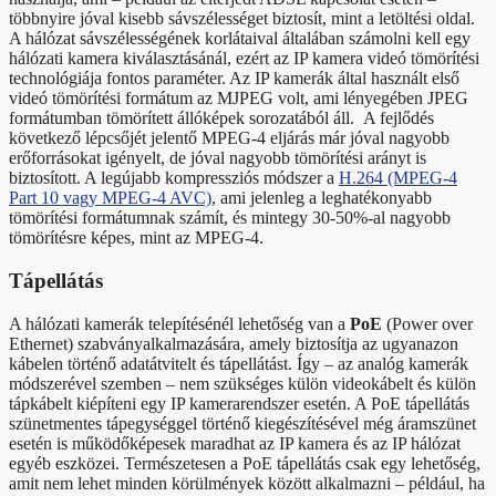
többnyire jóval kisebb sávszélességet biztosít, mint a letöltési oldal.
A hálózat sávszélességének korlátaival általában számolni kell egy
hálózati kamera kiválasztásánál, ezért az IP kamera videó tömörítési
technológiája fontos paraméter. Az IP kamerák által használt első
videó tömörítési formátum az MJPEG volt, ami lényegében JPEG
formátumban tömörített állóképek sorozatából áll. A fejlődés
következő lépcsőjét jelentő MPEG-4 eljárás már jóval nagyobb
erőforrásokat igényelt, de jóval nagyobb tömörítési arányt is
biztosított. A legújabb kompressziós módszer a
H.264
(MPEG-4
Part 10 vagy MPEG-4 AVC)
, ami jelenleg a leghatékonyabb
tömörítési formátumnak számít, és mintegy 30-50%-al nagyobb
tömörítésre képes, mint az MPEG-4.
Tápellátás
A hálózati kamerák telepítésénél lehetőség van a
PoE
(Power over
Ethernet) szabványalkalmazására, amely biztosítja az ugyanazon
kábelen történő adatátvitelt és tápellátást. Így – az analóg kamerák
módszerével szemben – nem szükséges külön videokábelt és külön
tápkábelt kiépíteni egy IP kamerarendszer esetén. A PoE tápellátás
szünetmentes tápegységgel történő kiegészítésével még áramszünet
esetén is működőképesek maradhat az IP kamera és az IP hálózat
egyéb eszközei. Természetesen a PoE tápellátás csak egy lehetőség,
amit nem lehet minden körülmények között alkalmazni – például, ha