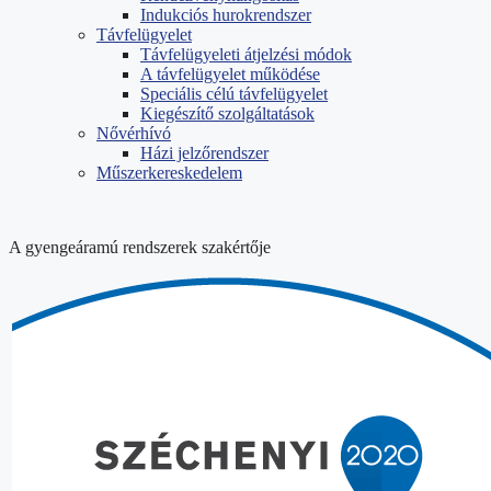
Indukciós hurokrendszer
Távfelügyelet
Távfelügyeleti átjelzési módok
A távfelügyelet működése
Speciális célú távfelügyelet
Kiegészítő szolgáltatások
Nővérhívó
Házi jelzőrendszer
Műszerkereskedelem
A gyengeáramú rendszerek szakértője