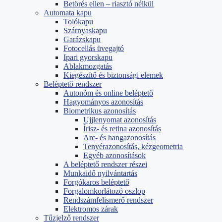
Betörés ellen – riasztó nélkül
Automata kapu
Tolókapu
Szárnyaskapu
Garázskapu
Fotocellás üvegajtó
Ipari gyorskapu
Ablakmozgatás
Kiegészítő és biztonsági elemek
Beléptető rendszer
Autonóm és online beléptető
Hagyományos azonosítás
Biometrikus azonosítás
Ujjlenyomat azonosítás
Írisz- és retina azonosítás
Arc- és hangazonosítás
Tenyérazonosítás, kézgeometria
Egyéb azonosítások
A beléptető rendszer részei
Munkaidő nyilvántartás
Forgókaros beléptető
Forgalomkorlátozó oszlop
Rendszámfelismerő rendszer
Elektromos zárak
Tűzjelző rendszer