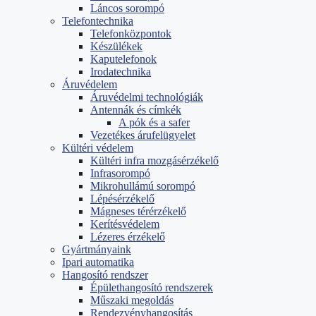
Láncos sorompó
Telefontechnika
Telefonközpontok
Készülékek
Kaputelefonok
Irodatechnika
Áruvédelem
Áruvédelmi technológiák
Antennák és címkék
A pók és a safer
Vezetékes árufelügyelet
Kültéri védelem
Kültéri infra mozgásérzékelő
Infrasorompó
Mikrohullámú sorompó
Lépésérzékelő
Mágneses térérzékelő
Kerítésvédelem
Lézeres érzékelő
Gyártmányaink
Ipari automatika
Hangosító rendszer
Épülethangosító rendszerek
Műszaki megoldás
Rendezvényhangosítás