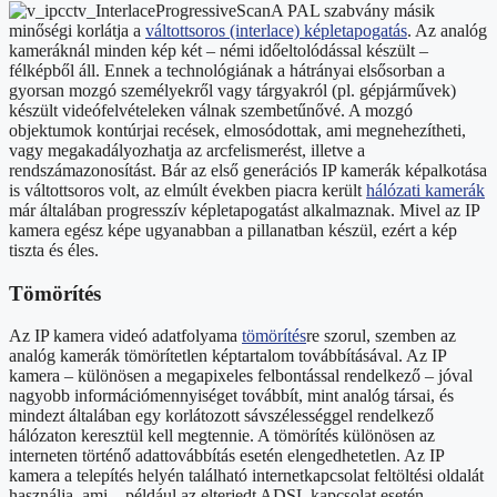
A PAL szabvány másik
minőségi korlátja a
váltottsoros (interlace) képletapogatás
. Az analóg
kameráknál minden kép két – némi időeltolódással készült –
félképből áll. Ennek a technológiának a hátrányai elsősorban a
gyorsan mozgó személyekről vagy tárgyakról (pl. gépjárművek)
készült videófelvételeken válnak szembetűnővé. A mozgó
objektumok kontúrjai recések, elmosódottak, ami megnehezítheti,
vagy megakadályozhatja az arcfelismerést, illetve a
rendszámazonosítást. Bár az első generációs IP kamerák képalkotása
is váltottsoros volt, az elmúlt években piacra került
hálózati kamerák
már általában progresszív képletapogatást alkalmaznak. Mivel az IP
kamera egész képe ugyanabban a pillanatban készül, ezért a kép
tiszta és éles.
Tömörítés
Az IP kamera videó adatfolyama
tömörítés
re szorul, szemben az
analóg kamerák tömörítetlen képtartalom továbbításával. Az IP
kamera – különösen a megapixeles felbontással rendelkező – jóval
nagyobb információmennyiséget továbbít, mint analóg társai, és
mindezt általában egy korlátozott sávszélességgel rendelkező
hálózaton keresztül kell megtennie. A tömörítés különösen az
interneten történő adattovábbítás esetén elengedhetetlen. Az IP
kamera a telepítés helyén található internetkapcsolat feltöltési oldalát
használja, ami – például az elterjedt ADSL kapcsolat esetén –