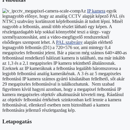
Az
IP kamera
egyik
legnagyobb előnye, hogy az analóg CCTV alapját képező PAL (és
NTSC) szabvány korlátozott képfelbontásán át tudott lépni. Minél
nagyobb a felbontás, annál több részlet látható egy képen. A
részletgazdagabb kép sokkal könnyebbé teszi a tárgy- vagy
személyazonosítást, ami a video-megfigyelő rendszereknél
elsődleges szempont lehet. A
PAL szabvány
alapján elérhető
legnagyobb felbontás (D1) a 720×576 sor, ami mintegy 0,4
megapixeles felbontást jelent. Bár a piacon még számos 640×480-as
felbontással rendelkező hálózati kamera is található, ma már inkább
az 1,3 és a 2,1 megapixeles IP kamera tekinthető általánosnak.
Ezeknek az IP kameráknak a felbontása legalább háromszorosa a
legjobb felbontású analóg kamerákénak. A 3 és az 5 megapixeles
felbontású IP kamera számos gyártó kínálatában fellelhető, sőt akár
29 megapixeles felbontásúval is találkozhatunk. Nem szabad
figyelmen kívül hagyni azonban, hogy a megapixel felbontású IP
kamera megapixeles objektív alkalmazását követeli meg. Ráadásul
az objektív felbontási értékének szinkronban kell lennie a kamera
felbontásával, ellenkező esetben nem biztosítható a kamera
felbontására jellemző részletgazdag kép.
Letapogatás