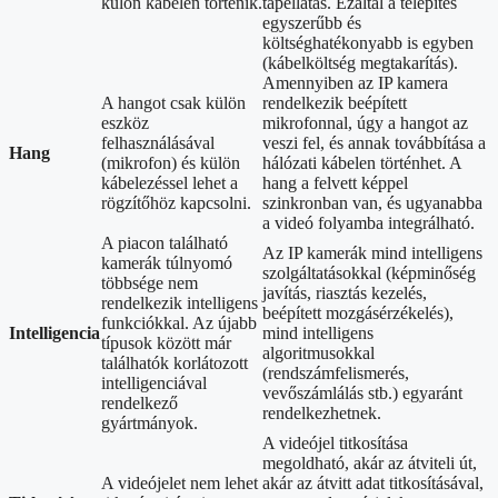
külön kábelen történik.
tápellátás. Ezáltal a telepítés
egyszerűbb és
költséghatékonyabb is egyben
(kábelköltség megtakarítás).
Amennyiben az IP kamera
A hangot csak külön
rendelkezik beépített
eszköz
mikrofonnal, úgy a hangot az
felhasználásával
veszi fel, és annak továbbítása a
Hang
(mikrofon) és külön
hálózati kábelen történhet. A
kábelezéssel lehet a
hang a felvett képpel
rögzítőhöz kapcsolni.
szinkronban van, és ugyanabba
a videó folyamba integrálható.
A piacon található
Az IP kamerák mind intelligens
kamerák túlnyomó
szolgáltatásokkal (képminőség
többsége nem
javítás, riasztás kezelés,
rendelkezik intelligens
beépített mozgásérzékelés),
funkciókkal. Az újabb
Intelligencia
mind intelligens
típusok között már
algoritmusokkal
találhatók korlátozott
(rendszámfelismerés,
intelligenciával
vevőszámlálás stb.) egyaránt
rendelkező
rendelkezhetnek.
gyártmányok.
A videójel titkosítása
megoldható, akár az átviteli út,
A videójelet nem lehet
akár az átvitt adat titkosításával,