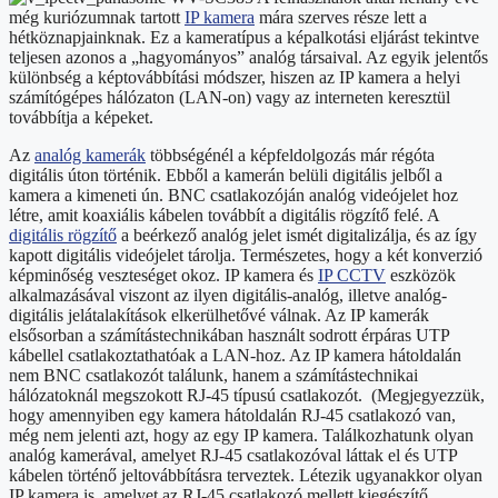
még kuriózumnak tartott
IP kamera
mára szerves része lett a
hétköznapjainknak. Ez a kameratípus a képalkotási eljárást tekintve
teljesen azonos a „hagyományos” analóg társaival. Az egyik jelentős
különbség a képtovábbítási módszer, hiszen az IP kamera a helyi
számítógépes hálózaton (LAN-on) vagy az interneten keresztül
továbbítja a képeket.
Az
analóg kamerák
többségénél a képfeldolgozás már régóta
digitális úton történik. Ebből a kamerán belüli digitális jelből a
kamera a kimeneti ún. BNC csatlakozóján analóg videójelet hoz
létre, amit koaxiális kábelen továbbít a digitális rögzítő felé. A
digitális rögzítő
a beérkező analóg jelet ismét digitalizálja, és az így
kapott digitális videójelet tárolja. Természetes, hogy a két konverzió
képminőség veszteséget okoz. IP kamera és
IP CCTV
eszközök
alkalmazásával viszont az ilyen digitális-analóg, illetve analóg-
digitális jelátalakítások elkerülhetővé válnak. Az IP kamerák
elsősorban a számítástechnikában használt sodrott érpáras UTP
kábellel csatlakoztathatóak a LAN-hoz. Az IP kamera hátoldalán
nem BNC csatlakozót találunk, hanem a számítástechnikai
hálózatoknál megszokott RJ-45 típusú csatlakozót. (Megjegyezzük,
hogy amennyiben egy kamera hátoldalán RJ-45 csatlakozó van,
még nem jelenti azt, hogy az egy IP kamera. Találkozhatunk olyan
analóg kamerával, amelyet RJ-45 csatlakozóval láttak el és UTP
kábelen történő jeltovábbításra terveztek. Létezik ugyanakkor olyan
IP kamera is, amelyet az RJ-45 csatlakozó mellett kiegészítő