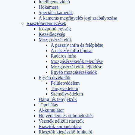
Intelligens videó
Hőkamera
Speciális kamerák
A kamerás megfigyelés jogi szabályozása
Riasztóberendezések
Központi egység
Kezelőegység
Mozgásérzékelők
A passzív infra és felépítése
A passzív infra típusai
Radaros infra
Mozgásérzékelők telepítése
Mozgásérzékelők fejlődése
Egyéb mozgásérzékelők
Egyéb érzékelők
Felületvédelem
Tárgyvédelem
Személyvédelem
Hang- és fényjelzők
Tápellátás
Akkumulátor
Héjvédelem és otthonélesítés
Vezeték nélküli riasztók
Riasztók karbantartása
Riasztók kiegészítő funkciói