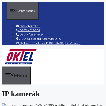
Kilépés
a
Elérhetőségek
tartalomba
oktel@oktel.hu
06 74 / 315-234
06 30 / 235-1409
7100, Szekszárd Keselyűsi út 16.
Nyitvatartás: H-P 08:00 – 16:30 | Sz-V Zárva
Menü
IP kamerák
A felhasználók által néhány éve