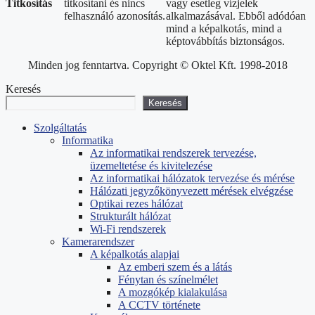
Titkosítás
titkosítani és nincs
vagy esetleg vízjelek
felhasználó azonosítás.
alkalmazásával. Ebből adódóan
mind a képalkotás, mind a
képtovábbítás biztonságos.
Minden jog fenntartva. Copyright © Oktel Kft. 1998-2018
Keresés
Keresés
Szolgáltatás
Informatika
Az informatikai rendszerek tervezése,
üzemeltetése és kivitelezése
Az informatikai hálózatok tervezése és mérése
Hálózati jegyzőkönyvezett mérések elvégzése
Optikai rezes hálózat
Strukturált hálózat
Wi-Fi rendszerek
Kamerarendszer
A képalkotás alapjai
Az emberi szem és a látás
Fénytan és színelmélet
A mozgókép kialakulása
A CCTV története