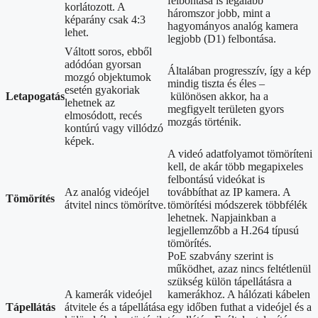
felbontása is legalább
korlátozott. A
háromszor jobb, mint a
képarány csak 4:3
hagyományos analóg kamera
lehet.
legjobb (D1) felbontása.
Váltott soros, ebből
adódóan gyorsan
Általában progresszív, így a kép
mozgó objektumok
mindig tiszta és éles –
esetén gyakoriak
Letapogatás
különösen akkor, ha a
lehetnek az
megfigyelt területen gyors
elmosódott, recés
mozgás történik.
kontúrú vagy villódzó
képek.
A videó adatfolyamot tömöríteni
kell, de akár több megapixeles
felbontású videókat is
Az analóg videójel
továbbíthat az IP kamera. A
Tömörítés
átvitel nincs tömörítve.
tömörítési módszerek többfélék
lehetnek. Napjainkban a
legjellemzőbb a H.264 típusú
tömörítés.
PoE szabvány szerint is
működhet, azaz nincs feltétlenül
szükség külön tápellátásra a
A kamerák videójel
kamerákhoz. A hálózati kábelen
Tápellátás
átvitele és a tápellátása
egy időben futhat a videójel és a