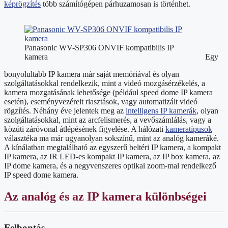
képrögzítés
több számítógépen párhuzamosan is történhet.
Panasonic WV-SP306 ONVIF kompatibilis IP
kamera
Egy
bonyolultabb IP kamera már saját memóriával és olyan
szolgáltatásokkal rendelkezik, mint a videó mozgásérzékelés, a
kamera mozgatásának lehetősége (például speed dome IP kamera
esetén), eseményvezérelt riasztások, vagy automatizált videó
rögzítés. Néhány éve jelentek meg az
intelligens IP kamerák
, olyan
szolgáltatásokkal, mint az arcfelismerés, a vevőszámlálás, vagy a
közúti záróvonal átlépésének figyelése. A hálózati
kameratípusok
választéka ma már ugyanolyan sokszínű, mint az analóg kameráké.
A kínálatban megtalálható az egyszerű beltéri IP kamera, a kompakt
IP kamera, az IR LED-es kompakt IP kamera, az IP box kamera, az
IP dome kamera, és a negyvenszeres optikai zoom-mal rendelkező
IP speed dome kamera.
Az analóg és az IP kamera különbségei
Felbontás