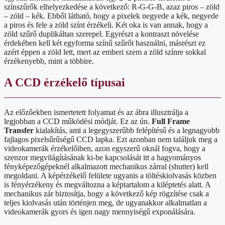
színszűrők elhelyezkedése a következő: R-G-G-B, azaz piros – zöld
– zöld – kék. Ebből látható, hogy a pixelek negyede a kék, negyede
a piros és fele a zöld színt érzékeli. Két oka is van annak, hogy a
zöld szűrő duplikáltan szerepel. Egyrészt a kontraszt növelése
érdekében kell két egyforma színű szűrőt használni, másrészt ez
azért éppen a zöld lett, mert az emberi szem a zöld színre sokkal
érzékenyebb, mint a többire.
A CCD érzékelő típusai
Az előzőekben ismertetett folyamat és az ábra illusztrálja a
legjobban a CCD működési módját. Ez az ún.
Full Frame
Transfer
kialakítás, ami a legegyszerűbb felépítésű és a legnagyobb
fajlagos pixelsűrűségű CCD lapka. Ezt azonban nem találjuk meg a
videokamerák érzékelőiben, azon egyszerű oknál fogva, hogy a
szenzor megvilágításának ki-be kapcsolását itt a hagyományos
fényképezőgépeknél alkalmazott mechanikus zárral (shutter) kell
megoldani. A képérzékelő felülete ugyanis a töltéskiolvasás közben
is fényérzékeny és megváltozna a képtartalom a kiléptetés alatt. A
mechanikus zár biztosítja, hogy a következő kép rögzítése csak a
teljes kiolvasás után történjen meg, de ugyanakkor alkalmatlan a
videokamerák gyors és igen nagy mennyiségű exponálására.