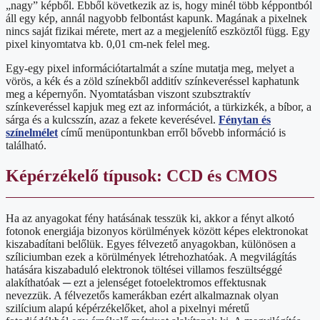
„nagy” képből. Ebből következik az is, hogy minél több képpontból
áll egy kép, annál nagyobb felbontást kapunk. Magának a pixelnek
nincs saját fizikai mérete, mert az a megjelenítő eszköztől függ. Egy
pixel kinyomtatva kb. 0,01 cm-nek felel meg.
Egy-egy pixel információtartalmát a színe mutatja meg, melyet a
vörös, a kék és a zöld színekből additív színkeveréssel kaphatunk
meg a képernyőn. Nyomtatásban viszont szubsztraktív
színkeveréssel kapjuk meg ezt az információt, a türkizkék, a bíbor, a
sárga és a kulcsszín, azaz a fekete keverésével.
Fénytan és
színelmélet
című menüpontunkban erről bővebb információ is
található.
Képérzékelő típusok: CCD és CMOS
Ha az anyagokat fény hatásának tesszük ki, akkor a fényt alkotó
fotonok energiája bizonyos körülmények között képes elektronokat
kiszabadítani belőlük. Egyes félvezető anyagokban, különösen a
szíliciumban ezek a körülmények létrehozhatóak. A megvilágítás
hatására kiszabaduló elektronok töltései villamos feszültséggé
alakíthatóak ─ ezt a jelenséget fotoelektromos effektusnak
nevezzük. A félvezetős kamerákban ezért alkalmaznak olyan
szilícium alapú képérzékelőket, ahol a pixelnyi méretű