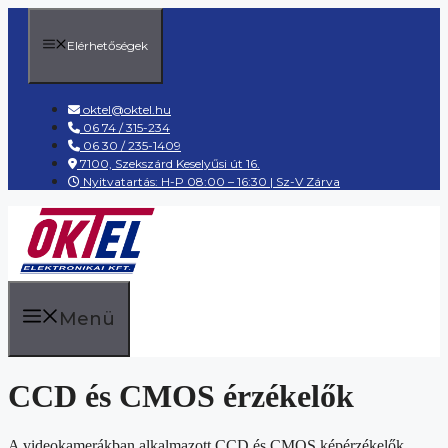
Kilépés
a
Elérhetőségek
tartalomba
oktel@oktel.hu
06 74 / 315-234
06 30 / 235-1409
7100, Szekszárd Keselyűsi út 16.
Nyitvatartás: H-P 08:00 – 16:30 | Sz-V Zárva
Menü
CCD és CMOS érzékelők
A videokamerákban alkalmazott CCD és CMOS képérzékelők