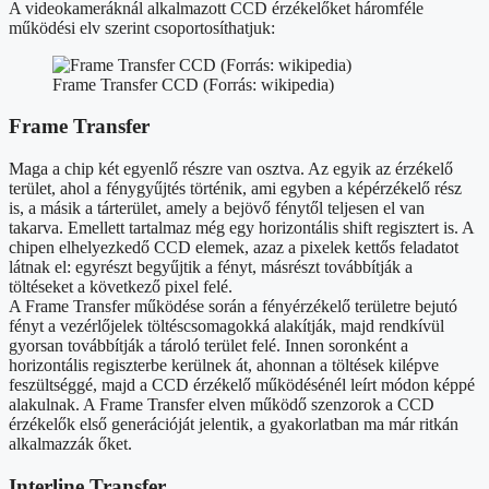
A videokameráknál alkalmazott CCD érzékelőket háromféle
működési elv szerint csoportosíthatjuk:
Frame Transfer CCD (Forrás: wikipedia)
Frame Transfer
Maga a chip két egyenlő részre van osztva. Az egyik az érzékelő
terület, ahol a fénygyűjtés történik, ami egyben a képérzékelő rész
is, a másik a tárterület, amely a bejövő fénytől teljesen el van
takarva. Emellett tartalmaz még egy horizontális shift regisztert is. A
chipen elhelyezkedő CCD elemek, azaz a pixelek kettős feladatot
látnak el: egyrészt begyűjtik a fényt, másrészt továbbítják a
töltéseket a következő pixel felé.
A Frame Transfer működése során a fényérzékelő területre bejutó
fényt a vezérlőjelek töltéscsomagokká alakítják, majd rendkívül
gyorsan továbbítják a tároló terület felé. Innen soronként a
horizontális regiszterbe kerülnek át, ahonnan a töltések kilépve
feszültséggé, majd a CCD érzékelő működésénél leírt módon képpé
alakulnak. A Frame Transfer elven működő szenzorok a CCD
érzékelők első generációját jelentik, a gyakorlatban ma már ritkán
alkalmazzák őket.
Interline Transfer