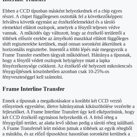
Ebben a CCD típusban másként helyezkednek el a chip egyes
részei. A chipet függőlegesen osztották fel a következőképpen:
felváltva követik egymást az érzékelőelemekkel és a tároló
elemekkel ellátott oszlopok, amelyek a fénytől teljesen védve
vannak. A működés úgy változott, hogy az érzékelő területről a
töltések először ezekbe az árnyékoló maszkkal ellátott függőleges
shift regiszterekbe kerülnek, majd onnan soronként átkerülnek a
horizontális regiszterbe. Innentől a többi lépés már megegyezik a
Frame Transfer esetében tárgyalt működéssel. Hátránya a típusnak,
hogy a fénytől védett oszlopok helyigénye miatt a lapka
fényérzékenysége csökkent. Az érzékelő elé helyezett mikrolencsés
fénygyűjtésnek köszönhetően azonban csak 10-25%-os
fényveszteséggel kell számolni.
Frame Interline Transfer
Ennek a típusnak a megalkotásakor a korábbi két CCD verzió
előnyeinek egyesítése, illetve hátrányainak kiküszöbölése vezérelte a
fejlesztőket. A Frame Interline Transfert úgy kell elképzelnünk, hogy
két CCD érzékelő egymáson helyezkedik el. A felső réteg a
fénygyűjtő terület, az alatta levő síkban pedig a tároló réteg található.
A Frame Transfernél leírt módon jutnak a töltések az egyik rétegből
a másikba, és az előző típusokhoz hasonlóan soronként kerülnek a