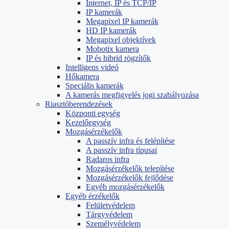
Internet, IP és TCP/IP
IP kamerák
Megapixel IP kamerák
HD IP kamerák
Megapixel objektívek
Mobotix kamera
IP és hibrid rögzítők
Intelligens videó
Hőkamera
Speciális kamerák
A kamerás megfigyelés jogi szabályozása
Riasztóberendezések
Központi egység
Kezelőegység
Mozgásérzékelők
A passzív infra és felépítése
A passzív infra típusai
Radaros infra
Mozgásérzékelők telepítése
Mozgásérzékelők fejlődése
Egyéb mozgásérzékelők
Egyéb érzékelők
Felületvédelem
Tárgyvédelem
Személyvédelem