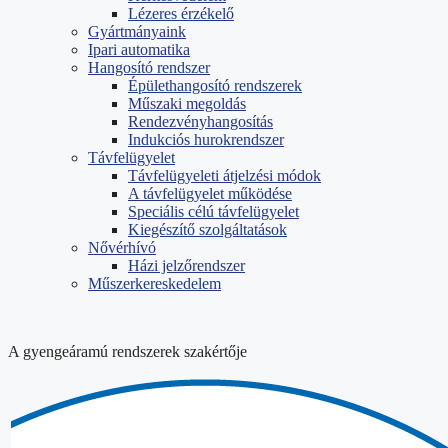
Lézeres érzékelő
Gyártmányaink
Ipari automatika
Hangosító rendszer
Épülethangosító rendszerek
Műszaki megoldás
Rendezvényhangosítás
Indukciós hurokrendszer
Távfelügyelet
Távfelügyeleti átjelzési módok
A távfelügyelet működése
Speciális célú távfelügyelet
Kiegészítő szolgáltatások
Nővérhívó
Házi jelzőrendszer
Műszerkereskedelem
A gyengeáramú rendszerek szakértője