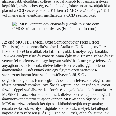
alacsonyabb előállítási költség, a jóval kisebb fogyasztás, a gyors
képfeldolgozási sebesség, ezekkel pedig fokozatosan szorítják ki a
piacról a CCD érzékelőket. 2011-ben a CMOS érzékelők gyártási
volumene már jelentősen meghaladta a CCD szenzorokét.
CMOS képtartalom kiolvasás (Forrás: pixinfo.com)
Az első MOSFET (Metal Oxid Semiconductor Field Effect
Transistor) tranzisztor elkészítése J. Atalla és D. Khang nevéhez
fűződik. 1959-ben álltak elő találmányukkal, melyet egy korábbi,
1926-os elképzelésre és szabadalomra építettek. Ez az elképzelés azt
vetette fel és elemezte, hogy hogyan valósítható meg egy félvezető
anyagban az elektronok, illetve töltések térfeszültséggel történő
áramoltatása. A két kutató erre egy úgynevezett szendvics-
szerkezetet hozott létre szilícium-félvezetőből, SiO
2
szigetelőrétegből és fémrétegből. A szilícium-félvezető réteg három
részre osztható: forrásra, nyelőre és kapura, ahol az utóbbira kötött
feszültséggel szabályozzák a forrás és a nyelő közti töltésáramlást.A
MOSFET tranzisztorok előállítását, illetve az erre alapuló integrált
áramköröket nevezik tulajdonképpen MOS-technológiának. A
MOS tranzisztoroknak két típusát különböztetjük meg: analóg
erősítő eszközök és olyan digitális áramkörök, melyek két állapot
kapcsolására képesek (0 és 1). Ezen belül még két altípust tudunk