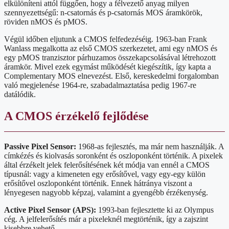
elkülöníteni attól függően, hogy a félvezető anyag milyen
szennyezettségű: n-csatornás és p-csatornás MOS áramkörök,
röviden nMOS és pMOS.
Végül időben eljutunk a CMOS felfedezéséig. 1963-ban Frank
Wanlass megalkotta az első CMOS szerkezetet, ami egy nMOS és
egy pMOS tranzisztor párhuzamos összekapcsolásával létrehozott
áramkör. Mivel ezek egymást működését kiegészítik, így kapta a
Complementary MOS elnevezést. Első, kereskedelmi forgalomban
való megjelenése 1964-re, szabadalmaztatása pedig 1967-re
datálódik.
A CMOS érzékelő fejlődése
Passive Pixel Sensor:
1968-as fejlesztés, ma már nem használják. A
címkézés és kiolvasás soronként és oszloponként történik. A pixelek
által érzékelt jelek felerősítésének két módja van ennél a CMOS
típusnál: vagy a kimeneten egy erősítővel, vagy egy-egy külön
erősítővel oszloponként történik. Ennek hátránya viszont a
lényegesen nagyobb képzaj, valamint a gyengébb érzékenység.
Active Pixel Sensor (APS):
1993-ban fejlesztette ki az Olympus
cég. A jelfelerősítés már a pixeleknél megtörténik, így a zajszint
kisebbre vehető.