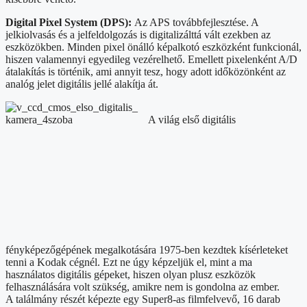
Digital Pixel System (DPS):
Az APS továbbfejlesztése. A
jelkiolvasás és a jelfeldolgozás is digitalizálttá vált ezekben az
eszközökben. Minden pixel önálló képalkotó eszközként funkcionál,
hiszen valamennyi egyedileg vezérelhető. Emellett pixelenként A/D
átalakítás is történik, ami annyit tesz, hogy adott időközönként az
analóg jelet digitális jellé alakítja át.
A világ első digitális
fényképezőgépének megalkotására 1975-ben kezdtek kísérleteket
tenni a Kodak cégnél. Ezt ne úgy képzeljük el, mint a ma
használatos digitális gépeket, hiszen olyan plusz eszközök
felhasználására volt szükség, amikre nem is gondolna az ember.
A találmány részét képezte egy Super8-as filmfelvevő, 16 darab