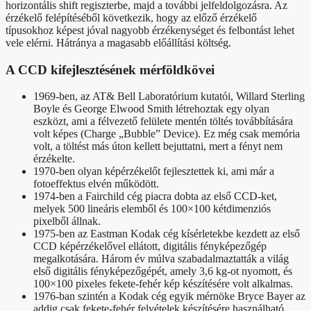
horizontális shift regiszterbe, majd a további jelfeldolgozásra. Az
érzékelő felépítéséből következik, hogy az előző érzékelő
típusokhoz képest jóval nagyobb érzékenységet és felbontást lehet
vele elérni. Hátránya a magasabb előállítási költség.
A CCD kifejlesztésének mérföldkövei
1969-ben, az AT& Bell Laboratórium kutatói, Willard Sterling
Boyle és George Elwood Smith létrehoztak egy olyan
eszközt, ami a félvezető felülete mentén töltés továbbítására
volt képes (Charge „Bubble” Device). Ez még csak memória
volt, a töltést más úton kellett bejuttatni, mert a fényt nem
érzékelte.
1970-ben olyan képérzékelőt fejlesztettek ki, ami már a
fotoeffektus elvén működött.
1974-ben a Fairchild cég piacra dobta az első CCD-ket,
melyek 500 lineáris elemből és 100×100 kétdimenziós
pixelből állnak.
1975-ben az Eastman Kodak cég kísérletekbe kezdett az első
CCD képérzékelővel ellátott, digitális fényképezőgép
megalkotására. Három év múlva szabadalmaztatták a világ
első digitális fényképezőgépét, amely 3,6 kg-ot nyomott, és
100×100 pixeles fekete-fehér kép készítésére volt alkalmas.
1976-ban szintén a Kodak cég egyik mérnöke Bryce Bayer az
addig csak fekete-fehér felvételek készítésére használható