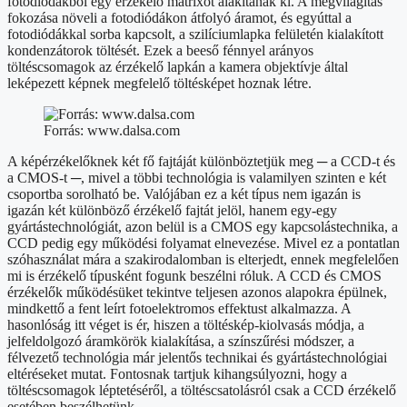
fotodiódákból egy érzékelő mátrixot alakítanak ki. A megvilágítás
fokozása növeli a fotodiódákon átfolyó áramot, és egyúttal a
fotodiódákkal sorba kapcsolt, a szilíciumlapka felületén kialakított
kondenzátorok töltését. Ezek a beeső fénnyel arányos
töltéscsomagok az érzékelő lapkán a kamera objektívje által
leképezett képnek megfelelő töltésképet hoznak létre.
Forrás: www.dalsa.com
A képérzékelőknek két fő fajtáját különböztetjük meg ─ a CCD-t és
a CMOS-t ─, mivel a többi technológia is valamilyen szinten e két
csoportba sorolható be. Valójában ez a két típus nem igazán is
igazán két különböző érzékelő fajtát jelöl, hanem egy-egy
gyártástechnológiát, azon belül is a CMOS egy kapcsolástechnika, a
CCD pedig egy működési folyamat elnevezése. Mivel ez a pontatlan
szóhasználat mára a szakirodalomban is elterjedt, ennek megfelelően
mi is érzékelő típusként fogunk beszélni róluk. A CCD és CMOS
érzékelők működésüket tekintve teljesen azonos alapokra épülnek,
mindkettő a fent leírt fotoelektromos effektust alkalmazza. A
hasonlóság itt véget is ér, hiszen a töltéskép-kiolvasás módja, a
jelfeldolgozó áramkörök kialakítása, a színszűrési módszer, a
félvezető technológia már jelentős technikai és gyártástechnológiai
eltéréseket mutat. Fontosnak tartjuk kihangsúlyozni, hogy a
töltéscsomagok léptetéséről, a töltéscsatolásról csak a CCD érzékelő
esetében beszélhetünk.