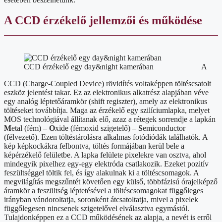
A CCD érzékelő jellemzői és működése
CCD érzékelő egy day&night kamerában
A
CCD (Charge-Coupled Device) rövidítés voltaképpen töltéscsatolt
eszköz jelentést takar. Ez az elektronikus alkatrész alapjában véve
egy analóg léptetőáramkör (shift regiszter), amely az elektronikus
töltéseket továbbítja. Maga az érzékelő egy szilíciumlapka, melyet
MOS technológiával állítanak elő, azaz a rétegek sorrendje a lapkán
M
etal (fém) –
O
xide (fémoxid szigetelő) –
S
emiconductor
(félvezető). Ezen töltéstárolásra alkalmas fotódiódák találhatók. A
kép képkockákra felbontva, töltés formájában kerül bele a
képérzékelő felületbe. A lapka felülete pixelekre van osztva, ahol
mindegyik pixelhez egy-egy elektróda csatlakozik. Ezeket pozitív
feszültséggel töltik fel, és így alakulnak ki a töltéscsomagok. A
megvilágítás megszűntét követően egy külső, többfázisú órajelképző
áramkör a feszültség léptetésével a töltéscsomagokat függőleges
irányban vándoroltatja, soronként átcsatoltatja, mivel a pixelek
függőlegesen nincsenek szigetelővel elválasztva egymástól.
Tulajdonképpen ez a CCD működésének az alapja, a nevét is erről