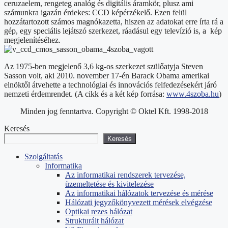
ceruzaelem, rengeteg analóg és digitális áramkör, plusz ami
számunkra igazán érdekes: CCD képérzékelő. Ezen felül
hozzátartozott számos magnókazetta, hiszen az adatokat erre írta rá a
gép, egy speciális lejátszó szerkezet, ráadásul egy televízió is, a kép
megjelenítéséhez.
Az 1975-ben megjelenő 3,6 kg-os szerkezet szülőatyja Steven
Sasson volt, aki 2010. november 17-én Barack Obama amerikai
elnöktől átvehette a technológiai és innovációs felfedezésekért járó
nemzeti érdemrendet. (A cikk és a két kép forrása:
www.4szoba.hu
)
Minden jog fenntartva. Copyright © Oktel Kft. 1998-2018
Keresés
Keresés
Szolgáltatás
Informatika
Az informatikai rendszerek tervezése,
üzemeltetése és kivitelezése
Az informatikai hálózatok tervezése és mérése
Hálózati jegyzőkönyvezett mérések elvégzése
Optikai rezes hálózat
Strukturált hálózat