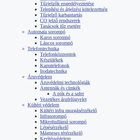
Tűzjelzők engedélyeztetése
Telepítési és átjelzési kötelezettség
Tűzjelző karbantartás
CO jelző rendszerek
Tanácsok tűz esetére
Automata sorompó
Karos sorompó
Láncos sorompó
Telefontechnika
Telefonközpontok
Készülékek
Kaputelefonok
Irodatechnika
Áruvédelem
Áruvédelmi technológiák
Antennák és címkék
A pók és a safer
Vezetékes árufelügyelet
Kültéri védelem
Kültéri infra mozgásérzékelő
Infrasorompó
Mikrohullámú sorompó
Lépésérzékelő
Mágneses térérzékelő
Kerítésvédelem