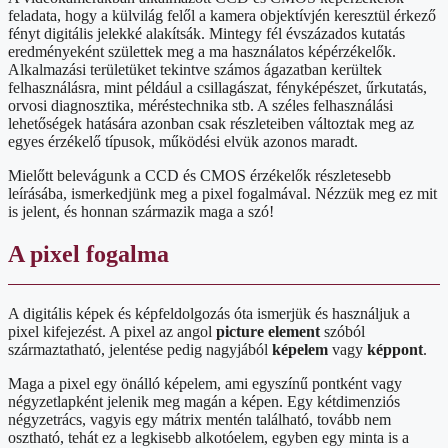
feladata, hogy a külvilág felől a kamera objektívjén keresztül érkező
fényt digitális jelekké alakítsák. Mintegy fél évszázados kutatás
eredményeként születtek meg a ma használatos képérzékelők.
Alkalmazási területüket tekintve számos ágazatban kerültek
felhasználásra, mint például a csillagászat, fényképészet, űrkutatás,
orvosi diagnosztika, méréstechnika stb. A széles felhasználási
lehetőségek hatására azonban csak részleteiben változtak meg az
egyes érzékelő típusok, működési elvük azonos maradt.
Mielőtt belevágunk a CCD és CMOS érzékelők részletesebb
leírásába, ismerkedjünk meg a pixel fogalmával. Nézzük meg ez mit
is jelent, és honnan származik maga a szó!
A pixel fogalma
A digitális képek és képfeldolgozás óta ismerjük és használjuk a
pixel kifejezést. A pixel az angol
picture element
szóból
származtatható, jelentése pedig nagyjából
képelem
vagy
képpont
.
Maga a pixel egy önálló képelem, ami egyszínű pontként vagy
négyzetlapként jelenik meg magán a képen. Egy kétdimenziós
négyzetrács, vagyis egy mátrix mentén található, tovább nem
osztható, tehát ez a legkisebb alkotóelem, egyben egy minta is a