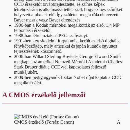
CCD érzékelőt továbbfejlesztette, és színes képek
létrehozására is alkalmassá tette azzal, hogy színes szűrőket
helyezett a pixelek elé. Így született meg a róla elnevezett
Bayer maszk vagy Bayer elrendezés.
1986-ban a Kodak mérnökei megalkották az első, 1,4 MP
felbontású érzékelőt.
1988-ban létrehozták a JPEG szabványt.
1991-ben kereskedelmi forgalomba került az első digitális
fényképezőgép, mely amerikai és japán kutatók együttes
fejlesztésének köszönhető.
2006-ban Willard Sterling Boyle és George Elwood Smith
megkapta az amerikai Nemzeti Mérnöki Akadémia Charles
Stark Draper díját a CCD-vel kapcsolatos fejlesztő
munkájukért.
2009-ben pedig ugyanők fizikai Nobel-díjat kaptak a CCD
megalkotásáért.
A CMOS érzékelő jellemzői
CMOS érzékelő (Forrás: Canon)
A