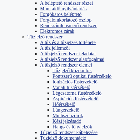
A beléptető rendszer részei
Munkaidő nyilvántartás
Forgókaros beléptető
Forgalomkorlátozó oszlop
Rendszámfelismerő rendszer
Elektromos zárak
Tűzjelző rendszer
A tűz és a tűzjelzés története
A tűz jellemzői
A tűzjelző rendszer feladatai
A tűzjelző rendszer alapfogalmai
A tűzjelző rendszer elemei
Tűzjelző központok
Pontszerű optikai füstérzékelő
Ionizációs füstérzékelő
Vonali füstérzékelő
Légcsatorna füstérzékelő
Aspirációs füstérzékelő
Hőérzékelő
Lángérzékelő
Multiszenzorok
Kézi jelzésadó
Hang- és fényjelzők
Tűzjelző rendszer kábelezése
Tűzjelző dokumentáció