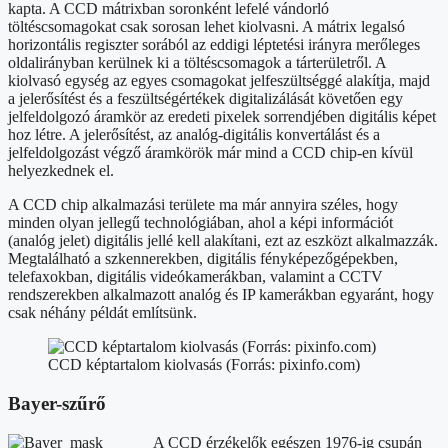
kapta. A CCD mátrixban soronként lefelé vándorló
töltéscsomagokat csak sorosan lehet kiolvasni. A mátrix legalsó
horizontális regiszter sorából az eddigi léptetési irányra merőleges
oldalirányban kerülnek ki a töltéscsomagok a tárterületről. A
kiolvasó egység az egyes csomagokat jelfeszültséggé alakítja, majd
a jelerősítést és a feszültségértékek digitalizálását követően egy
jelfeldolgozó áramkör az eredeti pixelek sorrendjében digitális képet
hoz létre. A jelerősítést, az analóg-digitális konvertálást és a
jelfeldolgozást végző áramkörök már mind a CCD chip-en kívül
helyezkednek el.
A CCD chip alkalmazási területe ma már annyira széles, hogy
minden olyan jellegű technológiában, ahol a képi információt
(analóg jelet) digitális jellé kell alakítani, ezt az eszközt alkalmazzák.
Megtalálható a szkennerekben, digitális fényképezőgépekben,
telefaxokban, digitális videókamerákban, valamint a CCTV
rendszerekben alkalmazott analóg és IP kamerákban egyaránt, hogy
csak néhány példát említsünk.
CCD képtartalom kiolvasás (Forrás: pixinfo.com)
Bayer-szűrő
A CCD érzékelők egészen 1976-ig csupán