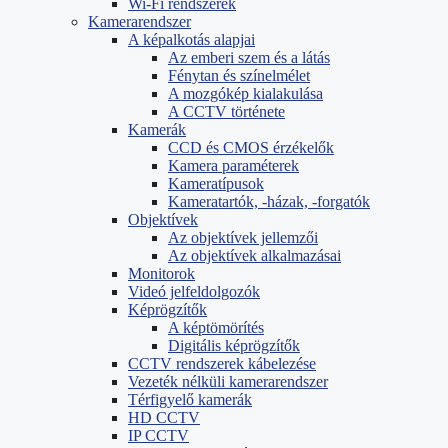
Wi-Fi rendszerek
Kamerarendszer
A képalkotás alapjai
Az emberi szem és a látás
Fénytan és színelmélet
A mozgókép kialakulása
A CCTV története
Kamerák
CCD és CMOS érzékelők
Kamera paraméterek
Kameratípusok
Kameratartók, -házak, -forgatók
Objektívek
Az objektívek jellemzői
Az objektívek alkalmazásai
Monitorok
Videó jelfeldolgozók
Képrögzítők
A képtömörítés
Digitális képrögzítők
CCTV rendszerek kábelezése
Vezeték nélküli kamerarendszer
Térfigyelő kamerák
HD CCTV
IP CCTV