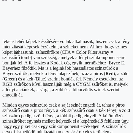
fekete-fehér képek készítésére voltak alkalmasak, hiszen csak a fény
intenzitását képesek érzékelni, a színeket nem. Ahhoz, hogy színes
képet láthassunk, színszűrőkre (CFA = Color Filter Array =
színszűrő tömb) van szükség, amelyek a fényt színkomponenseire
bontják fel. A fejlesztés a Kodak cég egyik mérnökéhez, Bryce E.
Bayerhez fűződik. Ma is a leginkább használatos színszűrők a
Bayer-szűrők, melyek a fényt alapszínek, azaz a piros (
R
ed), a zöld
(
G
reen) és a kék (
B
lue) szerint bontják fel. Némely esetekben az
RGB szűrőkön kívül használják még a CYGM szűrőket is, melyek
a fényt a ciánkék, a sárga, a zöld és a bíborvörös színek szerint
engedik át.
Minden egyes színszűrő csak a saját színét engedi át, tehát a piros
színszűrő csak a piros fényt, a kék színszűrő csak a kék fényt, a zöld
színszűrő pedig a zöld fényt, a többit pedig elnyeli. A különböző
színszűrőket egymás mellett helyezik el a képérzékelő felületén úgy,
hogy egy pixel csak egy színkomponenst érzékeljen. A színszűrők
egyedi, ismétlődő mintázatában egy 2×2 pixeles területen a