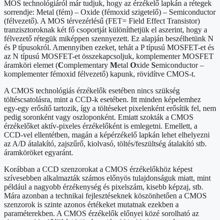
MOS technológiáról már tudjuk, hogy az érzékelő lapkán a rétegek
sorrendje: Metal (fém) – Oxide (fémoxid szigetelő) – Semiconductor
(félvezető). A MOS térvezérlésű (FET= Field Effect Transistor)
tranzisztoroknak két fő csoportját különíthetjük el aszerint, hogy a
félvezető rétegük miképpen szennyezett. Ez alapján beszélhetünk N
és P típusokról. Amennyiben ezeket, tehát a P típusú MOSFET-et és
az N típusú MOSFET-et összekapcsoljuk, komplementer MOSFET
áramköri elemet (
C
omplementary
M
etal
O
xide
S
emiconductor –
komplementer fémoxid félvezető) kapunk, rövidítve CMOS-t.
A CMOS technológiás érzékelők esetében nincs szükség
töltéscsatolásra, mint a CCD-k esetében. Itt minden képelemhez
egy-egy erősítő tartozik, így a töltéseket pixelenként erősítik fel, nem
pedig soronként vagy oszloponként. Emiatt szokták a CMOS
érzékelőket aktív-pixeles érzékelőként is emlegetni. Emellett, a
CCD-vel ellentétben, magán a képérzékelő lapkán lehet elhelyezni
az A/D átalakító, zajszűrő, kiolvasó, töltés/feszültség átalakító stb.
áramköröket egyaránt.
Korábban a CCD szenzorokat a CMOS érzékelőkhöz képest
szívesebben alkalmazták számos előnyös tulajdonságuk miatt, mint
például a nagyobb érzékenység és pixelszám, kisebb képzaj, stb.
Mára azonban a technikai fejlesztéseknek köszönhetően a CMOS
szenzorok is szinte azonos értékeket mutatnak ezekben a
paraméterekben. A CMOS érzékelők előnyei közé sorolható az