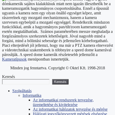
dómkamerák sajátos kialakításuk miatt nem igazán illeszthetők be a
kameramozgatók hagyományos csoportosításába. Ennél a típusnál
ugyanis a kamera nem egy olyan önálló egységet képez, amit
rászerelnek egy mozgató mechanizmusra, hanem a kamera
szervesen egybeépül a mozgató egységgel. Rendelkezik mindazon
funkciókkal, amik a hagyományos pan/tilt/zoom kameramozgató
esetén megtalálhatóak. Számos paraméterében messze meghaladja a
forgózsámolyos szerkezetek lehetőségeit. Jóval nagyobb mind a
forgási, mind a bólintási sebessége és jellemzően körbeforgatható.
Piaci elterjedését jól jellemzi, hogy ma már a PTZ kamera elnevezést
a videotechnikai szakemberek is többnyire a speed dome kamerával
párosítják. A speed dome kamerák részletesebb jellemzőit a
Kameratípusok
menüpontban ismertetjük.
Minden jog fenntartva. Copyright © Oktel Kft. 1998-2018
Keresés
Keresés
Szolgáltatás
Informatika
Az informatikai rendszerek tervezése,
üzemeltetése és kivitelezése
Az informatikai hálózatok tervezése és mérése
Hálózati jegyzőkönyvezett mérések elvégzése