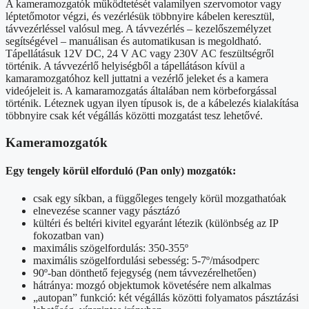
A kameramozgatók működtetését valamilyen szervomotor vagy
léptetőmotor végzi, és vezérlésük többnyire kábelen keresztül,
távvezérléssel valósul meg. A távvezérlés – kezelőszemélyzet
segítségével – manuálisan és automatikusan is megoldható.
Tápellátásuk 12V DC, 24 V AC vagy 230V AC feszültségről
történik. A távvezérlő helyiségből a tápellátáson kívül a
kamaramozgatóhoz kell juttatni a vezérlő jeleket és a kamera
videójeleit is. A kamaramozgatás általában nem körbeforgással
történik. Léteznek ugyan ilyen típusok is, de a kábelezés kialakítása
többnyire csak két végállás közötti mozgatást tesz lehetővé.
Kameramozgatók
Egy tengely körül elforduló (Pan only) mozgatók:
csak egy síkban, a függőleges tengely körül mozgathatóak
elnevezése scanner vagy pásztázó
kültéri és beltéri kivitel egyaránt létezik (különbség az IP
fokozatban van)
maximális szögelfordulás: 350-355º
maximális szögelfordulási sebesség: 5-7º/másodperc
90º-ban dönthető fejegység (nem távvezérelhetően)
hátránya: mozgó objektumok követésére nem alkalmas
„autopan” funkció: két végállás közötti folyamatos pásztázási