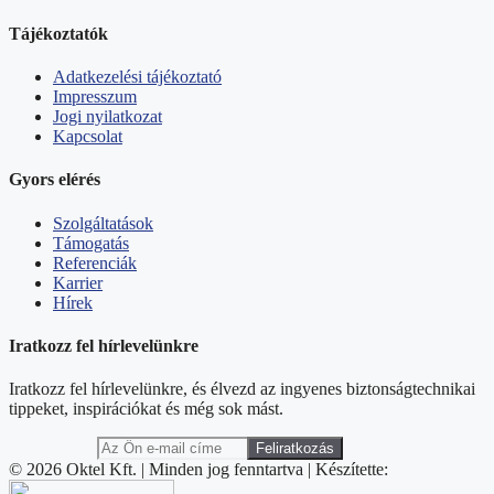
Tájékoztatók
Adatkezelési tájékoztató
Impresszum
Jogi nyilatkozat
Kapcsolat
Gyors elérés
Szolgáltatások
Támogatás
Referenciák
Karrier
Hírek
Iratkozz fel hírlevelünkre
Iratkozz fel hírlevelünkre, és élvezd az ingyenes biztonságtechnikai
tippeket, inspirációkat és még sok mást.
© 2026 Oktel Kft. | Minden jog fenntartva | Készítette: