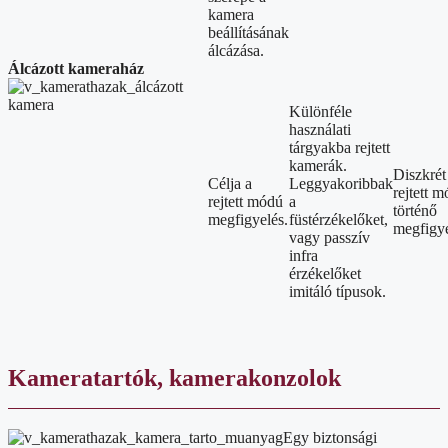
kamera
beállításának
álcázása.
Álcázott kameraház
Különféle
használati
tárgyakba rejtett
kamerák.
Diszkrét
Célja a
Leggyakoribbak
rejtett 
rejtett módú
a
történő
megfigyelés.
füstérzékelőket,
megfigye
vagy passzív
infra
érzékelőket
imitáló típusok.
Kameratartók, kamerakonzolok
Egy biztonsági