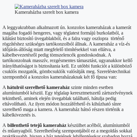
Kameraházba szerelt box kamera
A leggyakrabban alkalmazott ún. konzolos kameraházak a kamerát
magába fogadó hengeres, vagy téglatest formájú burkolatból, a
kilátást biztosító üvegablakból, és a falra vagy oszlopra történő
rögzítéshez szükséges tartókonzolból állnak. A kameraház a víz-és
időjárás-állóság miatt megfelelő tömítésekkel van ellátva, a
kábelbevezetésről pedig tömszelencék gondoskodnak. A
tartókonzolnak masszív, rezgésmentes támasztást, ugyanakkor kellő
irányíthatóságot is biztosítania kell. Ez utóbbi funkciót a különböző
csuklós mozgatók, gömbcsuklók valósítják meg. Szereléstechnikai
szempontból a konzolos kameraházaknak két fő típusa van:
A
hátulról szerelhető kameraház
szinte minden esetben
alumíniumból készül. Egy téglalap keresztmetszetű zártszelvénynek
tekinthető, aminek elején üvegablak található, hátulja pedig
eltávolítható. Az ilyen módon hozzáférhető és kihúzható sínre
szerelhető maga a kamera. A kameraház hátsó részen történik a
kábelkivezetés is.
A
billenthető tetejű kameraház
készülhet acélból, alumíniumból
és műanyagból. Szerelhetőség szempontjából ez a megoldás sokkal
praktikusabb, hiszen a ház tetejének lebillentésekor szabadon hozzá