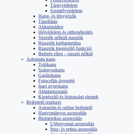
Tárgyvédelem
Személyvédelem
Hang- és fényjelzők
Tápellátás
Akkumulátor
Héjvédelem és otthonélesítés
Vezeték nélküli riasztók
Riasztók karbantartása
Riasztók kiegészítő funkciói
Betörés ellen – riasztó nélkül
Automata kapu
Tolókapu
Szárnyaskapu
Garázskapu
Fotocellás üvegajtó
Ipari gyorskapu
Ablakmozgatás
Kiegészítő és biztonsági elemek
Beléptető rendszer
Autonóm és online beléptető
Hagyományos azonosítás
Biometrikus azonosítás
Ujjlenyomat azonosítás
Írisz- és retina azonosítás