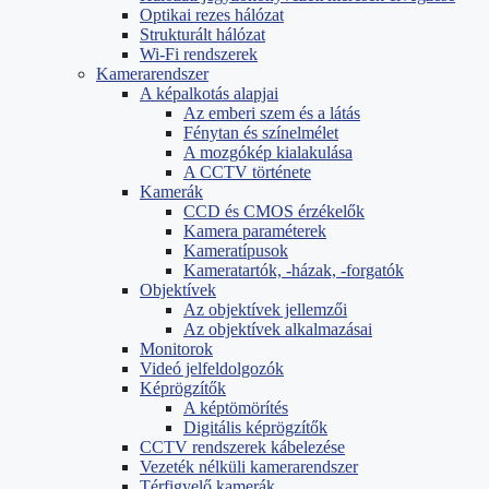
Optikai rezes hálózat
Strukturált hálózat
Wi-Fi rendszerek
Kamerarendszer
A képalkotás alapjai
Az emberi szem és a látás
Fénytan és színelmélet
A mozgókép kialakulása
A CCTV története
Kamerák
CCD és CMOS érzékelők
Kamera paraméterek
Kameratípusok
Kameratartók, -házak, -forgatók
Objektívek
Az objektívek jellemzői
Az objektívek alkalmazásai
Monitorok
Videó jelfeldolgozók
Képrögzítők
A képtömörítés
Digitális képrögzítők
CCTV rendszerek kábelezése
Vezeték nélküli kamerarendszer
Térfigyelő kamerák