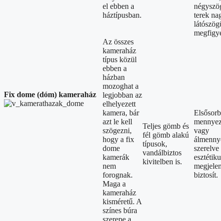
el ebben a
négyszög
háztípusban.
terek na
látószög
megfigye
Az összes
kameraház
típus közül
ebben a
házban
mozoghat a
Fix dome (dóm) kameraház
legjobban az
elhelyezett
kamera, bár
Elsősor
azt le kell
mennyez
Teljes gömb és
szögezni,
vagy
fél gömb alakú
hogy a fix
álmenny
típusok,
dome
szerelve
vandálbiztos
kamerák
esztétiku
kivitelben is.
nem
megjelen
forognak.
biztosít.
Maga a
kameraház
kisméretű. A
színes búra
szerepe a