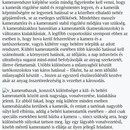
kamerarendszer kiépítése során mindig figyelembe kell venni, hogy
a kamerák rögzítése stabil és rezgésmentes legyen, és a kamerák
képminőségére ne legyenek hatással se a közelben elhaladó nehéz
gépjárművek, se az esetleges széllökések. Mindehhez masszív
kameratartóra és a kameratartó stabil rögzítési módjára van szükség.
A kameraházakhoz hasonlóan a kameratartók (kamerakonzolok) is
változatos kialakításúak. A legfőbb csoportosítási szempont ebben az
esetben is, hogy hova kerül felszerelésre a kamera és a
tartószerkezete, vagyis kültérre vagy beltérre telepítik az adott
rendszert. Kültéri kameratartók esetében több károsító hatással kell
számolnunk: a környezeti hatások, az időjárás, a nap infravörös és
ultraibolya sugarai mind-mind befolyásolják az anyag szerkezetét,
illetve élettartamát. Utóbbi különösen a műanyagból készült
tartókonzolokra van káros hatással – főként, ha az nem időtálló
műanyagból készült –, hiszen az egyszerű elszíneződéstől kezdve
akár az anyag összetöredezéséig is vezethet a károsodás.
A különbséget a kül- és beltéri
kameratartók között azok nagysága, vonalvezetése, kialakítása
jelenti. Ez abból fakad, hogy míg kültérre minden esetben
kameraházakba kerülnek a kamerák, és emiatt a tartónak nagyobb
súlyt kell elbírnia, addig a beltéri kameratartók esetében – ahol csak
speciális esetekben kerül házba a kamera –, nincs szükség arra, hogy
különösebb súlyokat tartson meg. Így egy lágyabb vonalvezetésű,
kisebb méretű kameratartó is ellátja az ilyen jellegű feladatot.