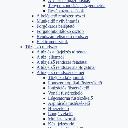
Arc- és hangazonosítás
Tenyérazonosítás, kézgeometria
Egyéb azonosítások
A beléptető rendszer részei
Munkaidő nyilvántartás
Forgókaros beléptető
Forgalomkorlátozó oszlop
Rendszámfelismerő rendszer
Elektromos zárak
Tűzjelző rendszer
A tűz és a tűzjelzés története
A tűz jellemzői
A tűzjelző rendszer feladatai
A tűzjelző rendszer alapfogalmai
A tűzjelző rendszer elemei
Tűzjelző központok
Pontszerű optikai füstérzékelő
Ionizációs füstérzékelő
Vonali füstérzékelő
Légcsatorna füstérzékelő
Aspirációs füstérzékelő
Hőérzékelő
Lángérzékelő
Multiszenzorok
Kézi jelzésadó