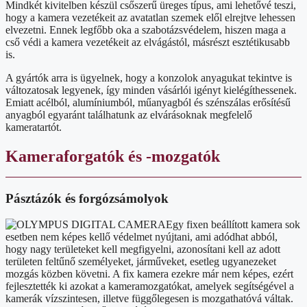
Mindkét kivitelben készül csőszerű üreges típus, ami lehetővé teszi,
hogy a kamera vezetékeit az avatatlan szemek elől elrejtve lehessen
elvezetni. Ennek legfőbb oka a szabotázsvédelem, hiszen maga a
cső védi a kamera vezetékeit az elvágástól, másrészt esztétikusabb
is.
A gyártók arra is ügyelnek, hogy a konzolok anyagukat tekintve is
változatosak legyenek, így minden vásárlói igényt kielégíthessenek.
Emiatt acélból, alumíniumból, műanyagból és szénszálas erősítésű
anyagból egyaránt találhatunk az elvárásoknak megfelelő
kameratartót.
Kameraforgatók és -mozgatók
Pásztázók és forgózsámolyok
Egy fixen beállított kamera sok
esetben nem képes kellő védelmet nyújtani, ami adódhat abból,
hogy nagy területeket kell megfigyelni, azonosítani kell az adott
területen feltűnő személyeket, járműveket, esetleg ugyanezeket
mozgás közben követni. A fix kamera ezekre már nem képes, ezért
fejlesztették ki azokat a kameramozgatókat, amelyek segítségével a
kamerák vízszintesen, illetve függőlegesen is mozgathatóvá váltak.