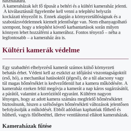
használatára.
A kameraházak két fő típusát a beltéri és a kültéri kameraház jelenti.
A kiválasztásnál figyelembe kell venni a telepítési helyszín
kockázati tényezőit is. Ennek alapján a környezetállóságnak és a
szabotázsvédelemnek kiemelt jelentősége van. Nem elhanyagolható
szempont, hogy a telepítést követő karbantartások során milyen
könnyen lehet hozzáférni a kamerához. Fontos tényező – néha a
legfontosabb – a kameraház ára is.
Kültéri kamerák védelme
Egy szabadtéri elhelyezésű kamerát számos külső környezeti
behatás érhet. Védeni kell az eszközt az időjárási viszontagságoktól
(eső, hó), a mechanikai hatásoktól (jégeső), de a túl alacsony vagy
túl magas hőmérséklet is kedvezőtlenül hat a kamera működésére. A
kameraház ezeken felül megóvja a kamerát a nap káros sugárzásától,
a párától, valamint a korróziótól egyaránt. Kültéren nagyon
lényeges, hogy az adott kamera számára megfelelő hőmérsékletet
biztosítsunk, hiszen a szélsőséges hőmérsékleti változások jelentősen
befolyásolják a működését. Ebből adódóan kaphatóak fűthető és
hűthető, vagyis fűtőbetéttel, illetve ventilátorral ellátott kameraházak.
Kameraházak fűtése