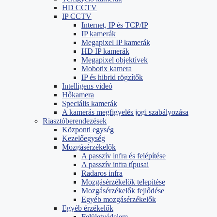
HD CCTV
IP CCTV
Internet, IP és TCP/IP
IP kamerák
Megapixel IP kamerák
HD IP kamerák
Megapixel objektívek
Mobotix kamera
IP és hibrid rögzítők
Intelligens videó
Hőkamera
Speciális kamerák
A kamerás megfigyelés jogi szabályozása
Riasztóberendezések
Központi egység
Kezelőegység
Mozgásérzékelők
A passzív infra és felépítése
A passzív infra típusai
Radaros infra
Mozgásérzékelők telepítése
Mozgásérzékelők fejlődése
Egyéb mozgásérzékelők
Egyéb érzékelők
Felületvédelem