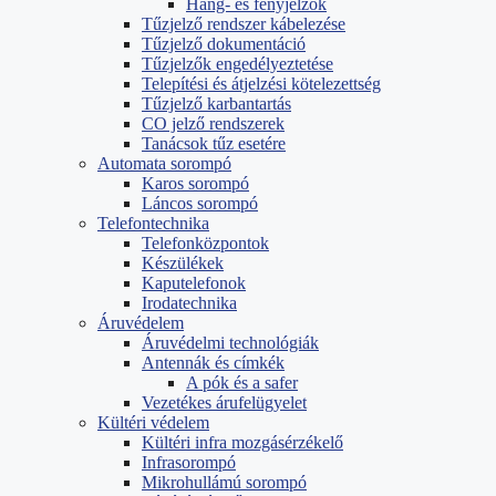
Hang- és fényjelzők
Tűzjelző rendszer kábelezése
Tűzjelző dokumentáció
Tűzjelzők engedélyeztetése
Telepítési és átjelzési kötelezettség
Tűzjelző karbantartás
CO jelző rendszerek
Tanácsok tűz esetére
Automata sorompó
Karos sorompó
Láncos sorompó
Telefontechnika
Telefonközpontok
Készülékek
Kaputelefonok
Irodatechnika
Áruvédelem
Áruvédelmi technológiák
Antennák és címkék
A pók és a safer
Vezetékes árufelügyelet
Kültéri védelem
Kültéri infra mozgásérzékelő
Infrasorompó
Mikrohullámú sorompó