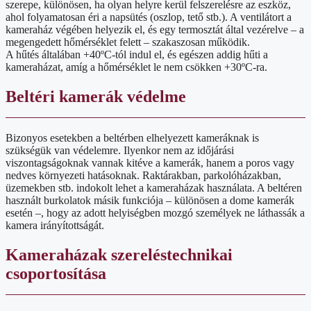
szerepe, különösen, ha olyan helyre kerül felszerelésre az eszköz,
ahol folyamatosan éri a napsütés (oszlop, tető stb.). A ventilátort a
kameraház végében helyezik el, és egy termosztát által vezérelve – a
megengedett hőmérséklet felett – szakaszosan működik.
A hűtés általában +40ºC-tól indul el, és egészen addig hűti a
kameraházat, amíg a hőmérséklet le nem csökken +30ºC-ra.
Beltéri kamerák védelme
Bizonyos esetekben a beltérben elhelyezett kameráknak is
szükségük van védelemre. Ilyenkor nem az időjárási
viszontagságoknak vannak kitéve a kamerák, hanem a poros vagy
nedves környezeti hatásoknak. Raktárakban, parkolóházakban,
üzemekben stb. indokolt lehet a kameraházak használata. A beltéren
használt burkolatok másik funkciója – különösen a dome kamerák
esetén –, hogy az adott helyiségben mozgó személyek ne láthassák a
kamera irányítottságát.
Kameraházak szereléstechnikai
csoportosítása