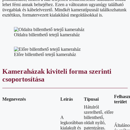
lehet férni annak belsejéhez. Ezen a változaton ugyanúgy található
üvegablak és kábelelvezető. Mindkét kameratípusnál találkozhatunk
esztétikus, formatervezett kialakítású megoldásokkal is.
Oldalra billenthető tetejű kameraház
Előre billenthető tetejű kameraház
Kameraházak kiviteli forma szerinti
csoportosítása
Felhasz
Megnevezés
Leírás
Típusai
terület
Hátulról
szerelhető, előre
A
billenthető,
legkorábban
oldalt nyíló,
Általáno
kialakult és
patentzáras.