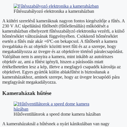
Fűtésszabályozó elektronika a kameraházban
A kültéri szerelésű kameráknak nagyon fontos kiegészítője a fűtés. A
230 V AC tápellátású fűtőbetét (fűtőellenállás) működését a
kameraházban elhelyezett fűtésszabályzó elektronika vezérli, a külső
hőmérséklet változásának függvényében. Csökkenő hőmérséklet
esetén a fűtés már akár +6ºC-on bekapcsol. A fűtőbetét a kamera
üvegablaka és az objektív közötti teret fűti és az a szerepe, hogy
megakadályozza az üvegre és az objektívre történő páralecsapódást.
Valójában nem is annyira a kamera, mint inkább az autoíriszes
objektív az, ami a fűtést igényli, hiszen a párásodás miatt
értékelhetetlen lesz a kép, illetve a megfagyó csapadék károsítja az
objektívet. Egyes gyártók külön ablakfűtést is biztosítanak a
kameraházakhoz, aminek szerepe, hogy az üvegre lecsapódó pára
megfagyását megakadályozza.
Kameraházak hűtése
Hűtőventillátorok a speed dome kamera házában
A kameraházaknál a hűtésnek a nyári kánikulában van nagy