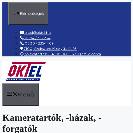
Kilépés
a
Elérhetőségek
tartalomba
oktel@oktel.hu
06 74 / 315-234
06 30 / 235-1409
7100, Szekszárd Keselyűsi út 16.
Nyitvatartás: H-P 08:00 – 16:30 | Sz-V Zárva
Menü
Kameratartók, -házak, -
forgatók