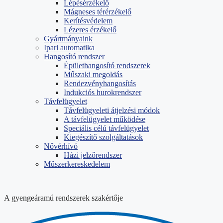
Lépésérzékelő
Mágneses térérzékelő
Kerítésvédelem
Lézeres érzékelő
Gyártmányaink
Ipari automatika
Hangosító rendszer
Épülethangosító rendszerek
Műszaki megoldás
Rendezvényhangosítás
Indukciós hurokrendszer
Távfelügyelet
Távfelügyeleti átjelzési módok
A távfelügyelet működése
Speciális célú távfelügyelet
Kiegészítő szolgáltatások
Nővérhívó
Házi jelzőrendszer
Műszerkereskedelem
A gyengeáramú rendszerek szakértője