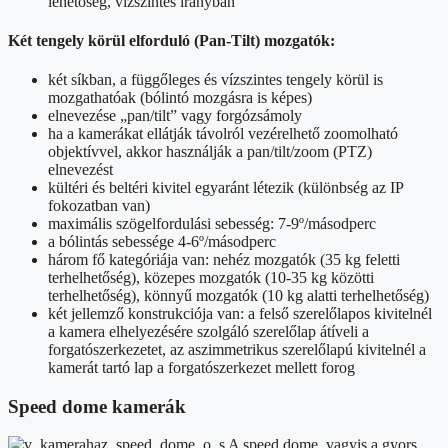
lehetőség, vízszintes irányban
Két tengely körül elforduló (Pan-Tilt) mozgatók:
két síkban, a függőleges és vízszintes tengely körül is
mozgathatóak (bólintó mozgásra is képes)
elnevezése „pan/tilt” vagy forgózsámoly
ha a kamerákat ellátják távolról vezérelhető zoomolható
objektívvel, akkor használják a pan/tilt/zoom (PTZ)
elnevezést
kültéri és beltéri kivitel egyaránt létezik (különbség az IP
fokozatban van)
maximális szögelfordulási sebesség: 7-9º/másodperc
a bólintás sebessége 4-6º/másodperc
három fő kategóriája van: nehéz mozgatók (35 kg feletti
terhelhetőség), közepes mozgatók (10-35 kg közötti
terhelhetőség), könnyű mozgatók (10 kg alatti terhelhetőség)
két jellemző konstrukciója van: a felső szerelőlapos kivitelnél
a kamera elhelyezésére szolgáló szerelőlap átíveli a
forgatószerkezetet, az aszimmetrikus szerelőlapú kivitelnél a
kamerát tartó lap a forgatószerkezet mellett forog
Speed dome kamerák
A speed dome, vagyis a gyors