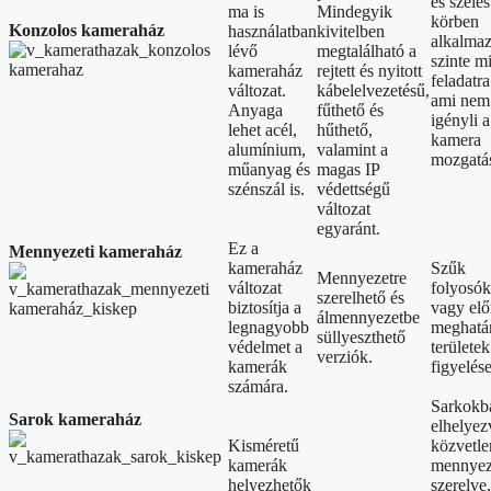
és széles
ma is
Mindegyik
körben
Konzolos kameraház
használatban
kivitelben
alkalmaz
lévő
megtalálható a
szinte m
kameraház
rejtett és nyitott
feladatra
változat.
kábelelvezetésű,
ami nem
Anyaga
fűthető és
igényli a
lehet acél,
hűthető,
kamera
alumínium,
valamint a
mozgatás
műanyag és
magas IP
szénszál is.
védettségű
változat
egyaránt.
Ez a
Mennyezeti kameraház
kameraház
Szűk
Mennyezetre
változat
folyosók
szerelhető és
biztosítja a
vagy elő
álmennyezetbe
legnagyobb
meghatár
süllyeszthető
védelmet a
területek
verziók.
kamerák
figyelése
számára.
Sarkokb
Sarok kameraház
elhelyez
Kisméretű
közvetle
kamerák
mennyez
helyezhetők
szerelve,