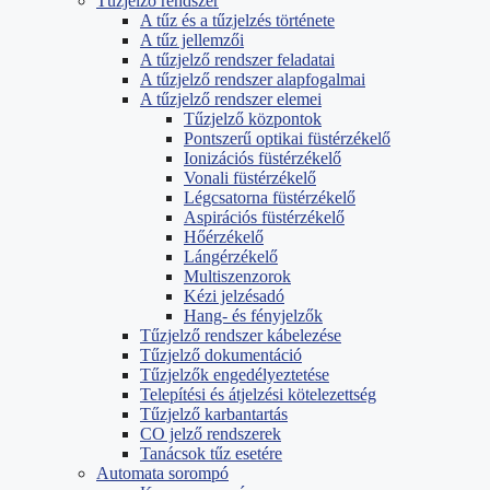
Tűzjelző rendszer
A tűz és a tűzjelzés története
A tűz jellemzői
A tűzjelző rendszer feladatai
A tűzjelző rendszer alapfogalmai
A tűzjelző rendszer elemei
Tűzjelző központok
Pontszerű optikai füstérzékelő
Ionizációs füstérzékelő
Vonali füstérzékelő
Légcsatorna füstérzékelő
Aspirációs füstérzékelő
Hőérzékelő
Lángérzékelő
Multiszenzorok
Kézi jelzésadó
Hang- és fényjelzők
Tűzjelző rendszer kábelezése
Tűzjelző dokumentáció
Tűzjelzők engedélyeztetése
Telepítési és átjelzési kötelezettség
Tűzjelző karbantartás
CO jelző rendszerek
Tanácsok tűz esetére
Automata sorompó