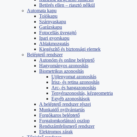
Betörés ellen – riasztó nélkül
Automata kapu
Tolókapu
Szárnyaskapu
Garázskapu
Fotocellás üvegajtó
Ipari gyorskapu
Ablakmozgatás
Kiegészítő és biztonsági elemek
Beléptető rendszer
Autonóm és online beléptető
Hagyományos azonosítás
Biometrikus azonosítás
Ujjlenyomat azonosítás
Írisz- és retina azonosítás
Arc- és hangazonosítás
Tenyérazonosítás, kézgeometria
Egyéb azonosítások
A beléptető rendszer részei
Munkaidő nyilvántartás
Forgókaros beléptető
Forgalomkorlátozó oszlop
Rendszámfelismerő rendszer
Elektromos zárak