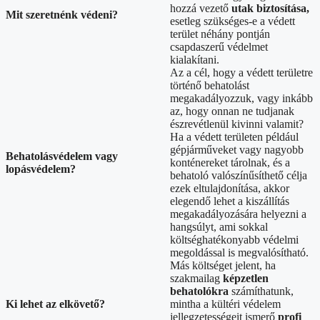
hozzá vezető
utak biztosítása,
Mit szeretnénk védeni?
esetleg szükséges-e a védett
terület néhány pontján
csapdaszerű védelmet
kialakítani.
Az a cél, hogy a védett területre
történő behatolást
megakadályozzuk, vagy inkább
az, hogy onnan ne tudjanak
észrevétlenül kivinni valamit?
Ha a védett területen például
gépjárműveket vagy nagyobb
Behatolásvédelem vagy
konténereket tárolnak, és a
lopásvédelem?
behatoló valószínűsíthető célja
ezek eltulajdonítása, akkor
elegendő lehet a kiszállítás
megakadályozására helyezni a
hangsúlyt, ami sokkal
költséghatékonyabb védelmi
megoldással is megvalósítható.
Más költséget jelent, ha
szakmailag
képzetlen
behatolókra
számíthatunk,
Ki lehet az elkövető?
mintha a kültéri védelem
jellegzetességeit ismerő
profi