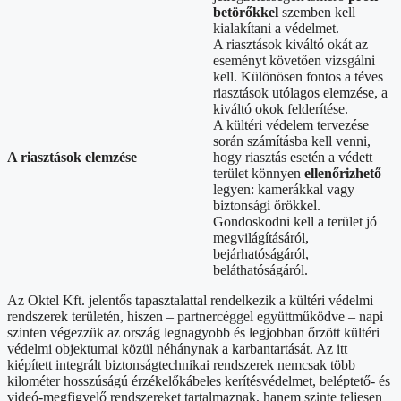
betörőkkel
szemben kell
kialakítani a védelmet.
A riasztások kiváltó okát az
eseményt követően vizsgálni
kell. Különösen fontos a téves
riasztások utólagos elemzése, a
kiváltó okok felderítése.
A kültéri védelem tervezése
során számításba kell venni,
A riasztások elemzése
hogy riasztás esetén a védett
terület könnyen
ellenőrizhető
legyen: kamerákkal vagy
biztonsági őrökkel.
Gondoskodni kell a terület jó
megvilágításáról,
bejárhatóságáról,
beláthatóságáról.
Az Oktel Kft. jelentős tapasztalattal rendelkezik a kültéri védelmi
rendszerek területén, hiszen – partnercéggel együttműködve – napi
szinten végezzük az ország legnagyobb és legjobban őrzött kültéri
védelmi objektumai közül néhánynak a karbantartását. Az itt
kiépített integrált biztonságtechnikai rendszerek nemcsak több
kilométer hosszúságú érzékelőkábeles kerítésvédelmet, beléptető- és
videó-megfigyelő rendszereket tartalmaznak, hanem szinte teljesen