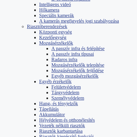
Intelligens videó
Hőkamera
Speciális kamerák
A kamerás megfigyelés jogi szabályozása
Riasztóberendezések
Központi egység
Kezelőegység
Mozgásérzékelők
A passzív infra és felépítése
A passzív infra típusai
Radaros infra
Mozgásérzékelők telepítése
Mozgásérzékelők fejlődése
Egyéb mozgásérzékelők
Egyéb érzékelők
Felületvédelem
Tárgyvédelem
Személyvédelem
Hang- és fényjelzők
Tápellátás
Akkumulátor
Héjvédelem és otthonélesítés
Vezeték nélküli riasztók
Riasztók karbantartása
Riasztók kiegészítő funkciói