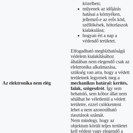
közelben;
milyenek az időjárás
hatásai a környéken,
jellemző-e az erős köd,
széllökések, hótorlaszok
kialakulása;
hogyan éri a nap a
védendő területet.
Elfogadható megbízhatóságú
védelem kialakításához
általában nem elegendő csak az
elektronika alkalmazása,
szükség van arra, hogy a védett
területnek legyenek meg a
Az elektronika nem elég
mechanikus határai: kerítés,
falak, szögesdrót
. Így sem
behatoló, sem kóbor állat nem
sétálhat be véletlenül a védett
területre, ezzel csökkenteni
lehet a nem azonosítható
riasztások számát.
Nem mindegy, hogy az
objektum körüli teljes területet
kell védeni vagy elegendő a