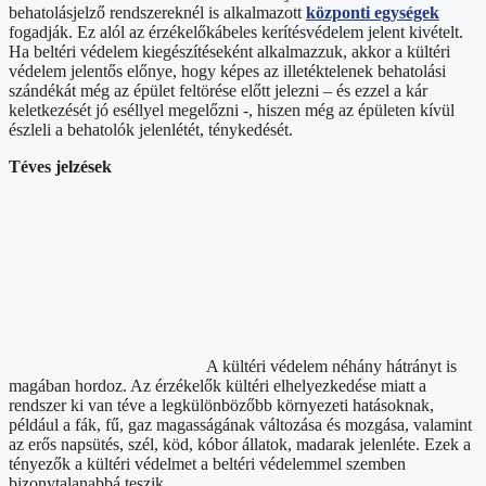
behatolásjelző rendszereknél is alkalmazott
központi egységek
fogadják. Ez alól az érzékelőkábeles kerítésvédelem jelent kivételt.
Ha beltéri védelem kiegészítéseként alkalmazzuk, akkor a kültéri
védelem jelentős előnye, hogy képes az illetéktelenek behatolási
szándékát még az épület feltörése előtt jelezni – és ezzel a kár
keletkezését jó eséllyel megelőzni -, hiszen még az épületen kívül
észleli a behatolók jelenlétét, ténykedését.
Téves jelzések
A kültéri védelem néhány hátrányt is
magában hordoz. Az érzékelők kültéri elhelyezkedése miatt a
rendszer ki van téve a legkülönbözőbb környezeti hatásoknak,
például a fák, fű, gaz magasságának változása és mozgása, valamint
az erős napsütés, szél, köd, kóbor állatok, madarak jelenléte. Ezek a
tényezők a kültéri védelmet a beltéri védelemmel szemben
bizonytalanabbá teszik.