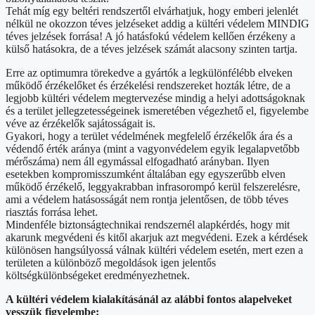
Tehát míg egy beltéri rendszertől elvárhatjuk, hogy emberi jelenlét
nélkül ne okozzon téves jelzéseket addig a kültéri védelem MINDIG
téves jelzések forrása! A jó hatásfokú védelem kellően érzékeny a
külső hatásokra, de a téves jelzések számát alacsony szinten tartja.
Erre az optimumra törekedve a gyártók a legkülönfélébb elveken
működő érzékelőket és érzékelési rendszereket hozták létre, de a
legjobb kültéri védelem megtervezése mindig a helyi adottságoknak
és a terület jellegzetességeinek ismeretében végezhető el, figyelembe
véve az érzékelők sajátosságait is.
Gyakori, hogy a terület védelmének megfelelő érzékelők ára és a
védendő érték aránya (mint a vagyonvédelem egyik legalapvetőbb
mérőszáma) nem áll egymással elfogadható arányban. Ilyen
esetekben kompromisszumként általában egy egyszerűbb elven
működő érzékelő, leggyakrabban infrasorompó kerül felszerelésre,
ami a védelem hatásosságát nem rontja jelentősen, de több téves
riasztás forrása lehet.
Mindenféle biztonságtechnikai rendszernél alapkérdés, hogy mit
akarunk megvédeni és kitől akarjuk azt megvédeni. Ezek a kérdések
különösen hangsúlyossá válnak kültéri védelem esetén, mert ezen a
területen a különböző megoldások igen jelentős
költségkülönbségeket eredményezhetnek.
A kültéri védelem kialakításánál az alábbi fontos alapelveket
vesszük figyelembe: