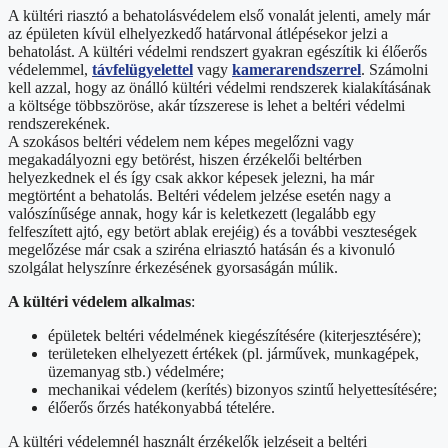
A kültéri riasztó a behatolásvédelem első vonalát jelenti, amely már
az épületen kívül elhelyezkedő határvonal átlépésekor jelzi a
behatolást. A kültéri védelmi rendszert gyakran egészítik ki élőerős
védelemmel,
távfelügyelettel
vagy
kamerarendszerrel
. Számolni
kell azzal, hogy az önálló kültéri védelmi rendszerek kialakításának
a költsége többszöröse, akár tízszerese is lehet a beltéri védelmi
rendszerekének.
A szokásos beltéri védelem nem képes megelőzni vagy
megakadályozni egy betörést, hiszen érzékelői beltérben
helyezkednek el és így csak akkor képesek jelezni, ha már
megtörtént a behatolás. Beltéri védelem jelzése esetén nagy a
valószínűsége annak, hogy kár is keletkezett (legalább egy
felfeszített ajtó, egy betört ablak erejéig) és a további veszteségek
megelőzése már csak a sziréna elriasztó hatásán és a kivonuló
szolgálat helyszínre érkezésének gyorsaságán múlik.
A kültéri védelem alkalmas
:
épületek beltéri védelmének kiegészítésére (kiterjesztésére);
területeken elhelyezett értékek (pl. járművek, munkagépek,
üzemanyag stb.) védelmére;
mechanikai védelem (kerítés) bizonyos szintű helyettesítésére;
élőerős őrzés hatékonyabbá tételére.
A kültéri védelemnél használt érzékelők jelzéseit a beltéri