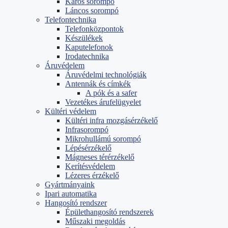
Karos sorompó
Láncos sorompó
Telefontechnika
Telefonközpontok
Készülékek
Kaputelefonok
Irodatechnika
Áruvédelem
Áruvédelmi technológiák
Antennák és címkék
A pók és a safer
Vezetékes árufelügyelet
Kültéri védelem
Kültéri infra mozgásérzékelő
Infrasorompó
Mikrohullámú sorompó
Lépésérzékelő
Mágneses térérzékelő
Kerítésvédelem
Lézeres érzékelő
Gyártmányaink
Ipari automatika
Hangosító rendszer
Épülethangosító rendszerek
Műszaki megoldás