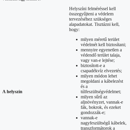
Helyszíni felméréssel kell
összegyűjteni a védelem
tervezéséhez szükséges
alapadatokat. Tisztázni kell,
hogy:
milyen méretű terület
védelmét kell biztosítani;
mennyire egyenetlen a
védendő terület talaja,
vagy van-e lejtése;
biztosított-e a
csapadékvíz elvezetés;
milyen módon lehet
megoldani a kábelezést
és a
A helyszín
túlfeszültségvédelmet;
milyen sűrű az
aljnövényzet, vannak-e
fák, bokrok, és ezeket
gondozzák-e;
vannak-e
nagyfeszültségű kábelek,
transzformátorok a