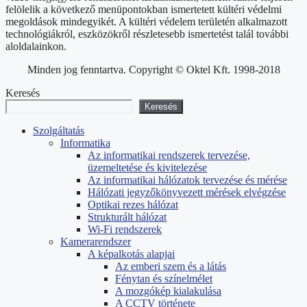
felölelik a következő menüpontokban ismertetett kültéri védelmi
megoldások mindegyikét. A kültéri védelem területén alkalmazott
technológiákról, eszközökről részletesebb ismertetést talál további
aloldalainkon.
Minden jog fenntartva. Copyright © Oktel Kft. 1998-2018
Keresés
Keresés
Szolgáltatás
Informatika
Az informatikai rendszerek tervezése,
üzemeltetése és kivitelezése
Az informatikai hálózatok tervezése és mérése
Hálózati jegyzőkönyvezett mérések elvégzése
Optikai rezes hálózat
Strukturált hálózat
Wi-Fi rendszerek
Kamerarendszer
A képalkotás alapjai
Az emberi szem és a látás
Fénytan és színelmélet
A mozgókép kialakulása
A CCTV története