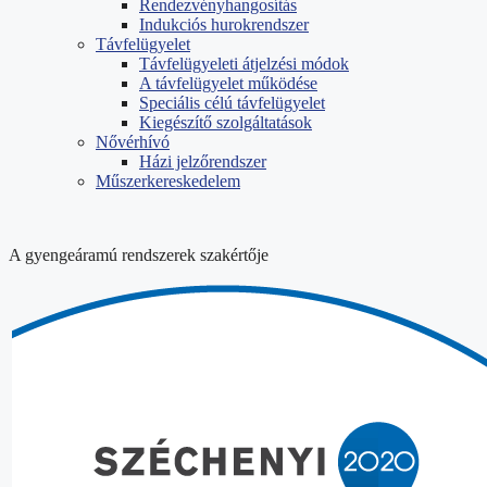
Rendezvényhangosítás
Indukciós hurokrendszer
Távfelügyelet
Távfelügyeleti átjelzési módok
A távfelügyelet működése
Speciális célú távfelügyelet
Kiegészítő szolgáltatások
Nővérhívó
Házi jelzőrendszer
Műszerkereskedelem
A gyengeáramú rendszerek szakértője