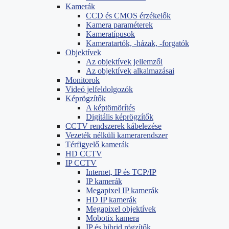
Kamerák
CCD és CMOS érzékelők
Kamera paraméterek
Kameratípusok
Kameratartók, -házak, -forgatók
Objektívek
Az objektívek jellemzői
Az objektívek alkalmazásai
Monitorok
Videó jelfeldolgozók
Képrögzítők
A képtömörítés
Digitális képrögzítők
CCTV rendszerek kábelezése
Vezeték nélküli kamerarendszer
Térfigyelő kamerák
HD CCTV
IP CCTV
Internet, IP és TCP/IP
IP kamerák
Megapixel IP kamerák
HD IP kamerák
Megapixel objektívek
Mobotix kamera
IP és hibrid rögzítők