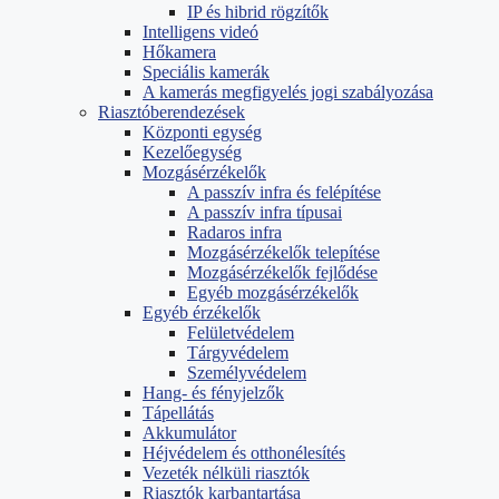
IP és hibrid rögzítők
Intelligens videó
Hőkamera
Speciális kamerák
A kamerás megfigyelés jogi szabályozása
Riasztóberendezések
Központi egység
Kezelőegység
Mozgásérzékelők
A passzív infra és felépítése
A passzív infra típusai
Radaros infra
Mozgásérzékelők telepítése
Mozgásérzékelők fejlődése
Egyéb mozgásérzékelők
Egyéb érzékelők
Felületvédelem
Tárgyvédelem
Személyvédelem
Hang- és fényjelzők
Tápellátás
Akkumulátor
Héjvédelem és otthonélesítés
Vezeték nélküli riasztók
Riasztók karbantartása