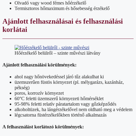
Olvadó vagy wood fémes hőérzékelő
Termisztoros hőmaximum és hősebesség érzékelő
Ajánlott felhasználásai és felhasználási
korlátai
Hőérzékelő belülről – szinte művészi látvány
Ajánlott felhasználási körülmények:
ahol nagy hőnövekedéssel járó tűz alakulhat ki
üzemszerűen füstös környezet (pl. mélygarázs, kazánház,
pékség)
poros, korrozív környezet
60°C feletti üzemszerű környezeti hőmérséklet
95-98% feletti relatív páratartalom vagy gőzképződés
alkoholtüzek, ha lángérzékelővel nem oldható meg a védelem
légcsatorna füstérzékelőkben történő alkalmazás
A felhasználást korlátozó körülmények: