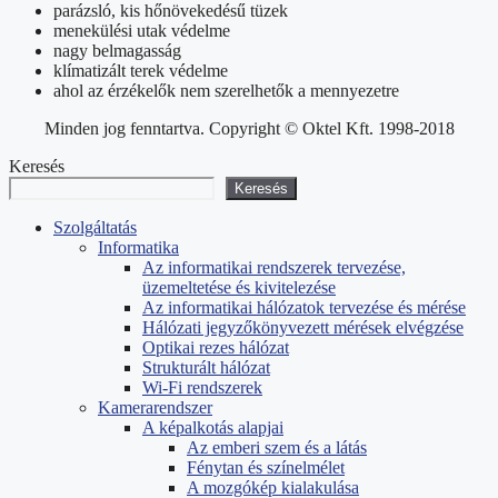
parázsló, kis hőnövekedésű tüzek
menekülési utak védelme
nagy belmagasság
klímatizált terek védelme
ahol az érzékelők nem szerelhetők a mennyezetre
Minden jog fenntartva. Copyright © Oktel Kft. 1998-2018
Keresés
Keresés
Szolgáltatás
Informatika
Az informatikai rendszerek tervezése,
üzemeltetése és kivitelezése
Az informatikai hálózatok tervezése és mérése
Hálózati jegyzőkönyvezett mérések elvégzése
Optikai rezes hálózat
Strukturált hálózat
Wi-Fi rendszerek
Kamerarendszer
A képalkotás alapjai
Az emberi szem és a látás
Fénytan és színelmélet
A mozgókép kialakulása