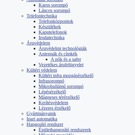
Karos sorompó
Láncos sorompó
Telefontechnika
Telefonközpontok
Készülékek
Kaputelefonok
Irodatechnika
Áruvédelem
Áruvédelmi technológiák
Antennák és címkék
A pók és a safer
Vezetékes árufelügyelet
Kültéri védelem
Kültéri infra mozgásérzékelő
Infrasorompó
Mikrohullámú sorompó
Lépésérzékelő
Mágneses térérzékelő
Kerítésvédelem
Lézeres érzékelő
Gyártmányaink
Ipari automatika
Hangosító rendszer
Épülethangosító rendszerek