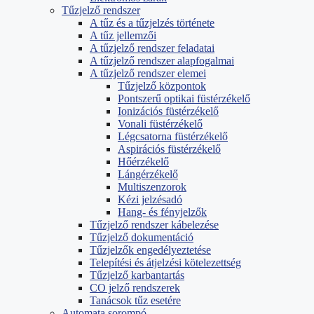
Tűzjelző rendszer
A tűz és a tűzjelzés története
A tűz jellemzői
A tűzjelző rendszer feladatai
A tűzjelző rendszer alapfogalmai
A tűzjelző rendszer elemei
Tűzjelző központok
Pontszerű optikai füstérzékelő
Ionizációs füstérzékelő
Vonali füstérzékelő
Légcsatorna füstérzékelő
Aspirációs füstérzékelő
Hőérzékelő
Lángérzékelő
Multiszenzorok
Kézi jelzésadó
Hang- és fényjelzők
Tűzjelző rendszer kábelezése
Tűzjelző dokumentáció
Tűzjelzők engedélyeztetése
Telepítési és átjelzési kötelezettség
Tűzjelző karbantartás
CO jelző rendszerek
Tanácsok tűz esetére
Automata sorompó