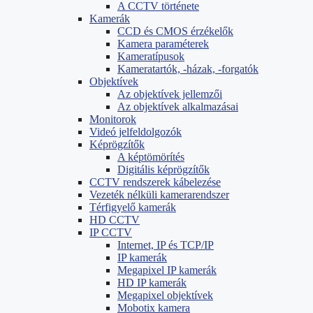
A CCTV története
Kamerák
CCD és CMOS érzékelők
Kamera paraméterek
Kameratípusok
Kameratartók, -házak, -forgatók
Objektívek
Az objektívek jellemzői
Az objektívek alkalmazásai
Monitorok
Videó jelfeldolgozók
Képrögzítők
A képtömörítés
Digitális képrögzítők
CCTV rendszerek kábelezése
Vezeték nélküli kamerarendszer
Térfigyelő kamerák
HD CCTV
IP CCTV
Internet, IP és TCP/IP
IP kamerák
Megapixel IP kamerák
HD IP kamerák
Megapixel objektívek
Mobotix kamera