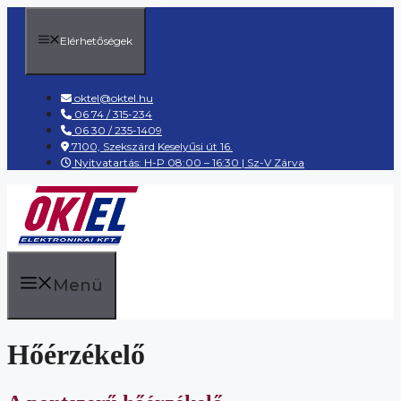
Kilépés
a
Elérhetőségek
tartalomba
oktel@oktel.hu
06 74 / 315-234
06 30 / 235-1409
7100, Szekszárd Keselyűsi út 16.
Nyitvatartás: H-P 08:00 – 16:30 | Sz-V Zárva
Menü
Hőérzékelő