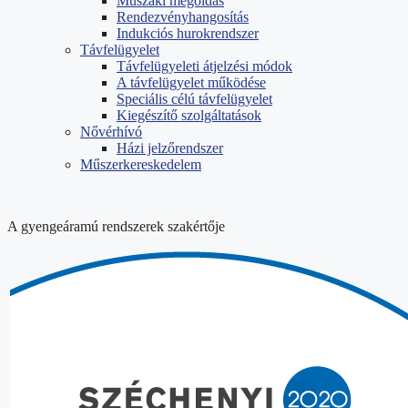
Műszaki megoldás
Rendezvényhangosítás
Indukciós hurokrendszer
Távfelügyelet
Távfelügyeleti átjelzési módok
A távfelügyelet működése
Speciális célú távfelügyelet
Kiegészítő szolgáltatások
Nővérhívó
Házi jelzőrendszer
Műszerkereskedelem
A gyengeáramú rendszerek szakértője