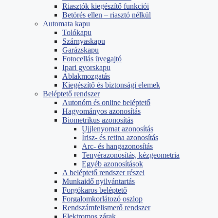
Riasztók kiegészítő funkciói
Betörés ellen – riasztó nélkül
Automata kapu
Tolókapu
Szárnyaskapu
Garázskapu
Fotocellás üvegajtó
Ipari gyorskapu
Ablakmozgatás
Kiegészítő és biztonsági elemek
Beléptető rendszer
Autonóm és online beléptető
Hagyományos azonosítás
Biometrikus azonosítás
Ujjlenyomat azonosítás
Írisz- és retina azonosítás
Arc- és hangazonosítás
Tenyérazonosítás, kézgeometria
Egyéb azonosítások
A beléptető rendszer részei
Munkaidő nyilvántartás
Forgókaros beléptető
Forgalomkorlátozó oszlop
Rendszámfelismerő rendszer
Elektromos zárak