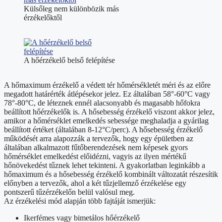
Külsőleg nem különbözik más
érzékelőktől
A hőérzékelő belső felépítése
A hőmaximum érzékelő a védett tér hőmérsékletét méri és az előre
megadott határérték átlépésekor jelez. Ez általában 58°-60°C vagy
78°-80°C, de léteznek ennél alacsonyabb és magasabb hőfokra
beállított hőérzékelők is. A hősebesség érzékelő viszont akkor jelez,
amikor a hőmérséklet emelkedés sebessége meghaladja a gyárilag
beállított értéket (általában 8-12°C/perc). A hősebesség érzékelő
működését arra alapozzák a tervezők, hogy egy épületben az
általában alkalmazott fűtőberendezések nem képesek gyors
hőmérséklet emelkedést előidézni, vagyis az ilyen mértékű
hőnövekedést tűznek lehet tekinteni. A gyakorlatban leginkább a
hőmaximum és a hősebesség érzékelő kombinált változatát részesítik
előnyben a tervezők, ahol a két tűzjellemző érzékelése egy
pontszerű tűzérzékelőn belül valósul meg.
Az érzékelési mód alapján több fajtáját ismerjük:
Ikerfémes vagy bimetálos hőérzékelő