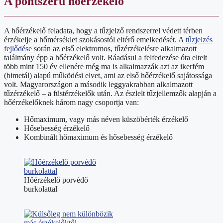
A pontszerű hőérzékelő
A hőérzékelő feladata, hogy a tűzjelző rendszerrel védett térben
érzékelje a hőmérséklet szokásostól eltérő emelkedését. A
tűzjelzés
fejlődése
során az első elektromos, tűzérzékelésre alkalmazott
találmány épp a hőérzékelő volt. Ráadásul a felfedezése óta eltelt
több mint 150 év ellenére még ma is alkalmazzák azt az ikerfém
(bimetál) alapú működési elvet, ami az első hőérzékelő sajátossága
volt. Magyarországon a második leggyakrabban alkalmazott
tűzérzékelő – a füstérzékelők után. Az észlelt tűzjellemzők alapján a
hőérzékelőknek három nagy csoportja van:
Hőmaximum, vagy más néven küszöbérték érzékelő
Hősebesség érzékelő
Kombinált hőmaximum és hősebesség érzékelő
Hőérzékelő porvédő
burkolattal