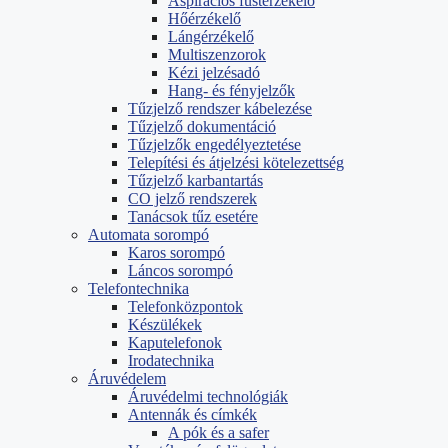
Aspirációs füstérzékelő
Hőérzékelő
Lángérzékelő
Multiszenzorok
Kézi jelzésadó
Hang- és fényjelzők
Tűzjelző rendszer kábelezése
Tűzjelző dokumentáció
Tűzjelzők engedélyeztetése
Telepítési és átjelzési kötelezettség
Tűzjelző karbantartás
CO jelző rendszerek
Tanácsok tűz esetére
Automata sorompó
Karos sorompó
Láncos sorompó
Telefontechnika
Telefonközpontok
Készülékek
Kaputelefonok
Irodatechnika
Áruvédelem
Áruvédelmi technológiák
Antennák és címkék
A pók és a safer