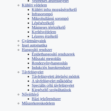
Vezetékes árufelügyelet
Kültéri védelem
Kültéri infra mozgásérzékelő
Infrasorompó
Mikrohullámú sorompó
Lépésérzékelő
Mágneses térérzékelő
Kerítésvédelem
Lézeres érzékelő
Gyártmányaink
Ipari automatika
Hangosító rendszer
Épülethangosító rendszerek
Műszaki megoldás
Rendezvényhangosítás
Indukciós hurokrendszer
Távfelügyelet
Távfelügyeleti átjelzési módok
A távfelügyelet működése
Speciális célú távfelügyelet
Kiegészítő szolgáltatások
Nővérhívó
Házi jelzőrendszer
Műszerkereskedelem