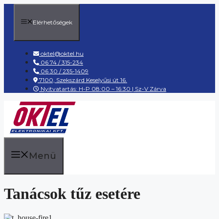
Kilépés
a
Elérhetőségek
tartalomba
oktel@oktel.hu
06 74 / 315-234
06 30 / 235-1409
7100, Szekszárd Keselyűsi út 16.
Nyitvatartás: H-P 08:00 – 16:30 | Sz-V Zárva
Menü
Tanácsok tűz esetére