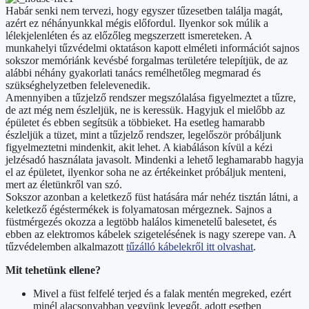
Habár senki nem tervezi, hogy egyszer tűzesetben találja magát,
azért ez néhányunkkal mégis előfordul. Ilyenkor sok múlik a
lélekjelenléten és az előzőleg megszerzett ismereteken. A
munkahelyi tűzvédelmi oktatáson kapott elméleti információt sajnos
sokszor memóriánk kevésbé forgalmas területére telepítjük, de az
alábbi néhány gyakorlati tanács remélhetőleg megmarad és
szükséghelyzetben felelevenedik.
Amennyiben a tűzjelző rendszer megszólalása figyelmeztet a tűzre,
de azt még nem észleljük, ne is keressük. Hagyjuk el mielőbb az
épületet és ebben segítsük a többieket. Ha esetleg hamarabb
észleljük a tüzet, mint a tűzjelző rendszer, legelőször próbáljunk
figyelmeztetni mindenkit, akit lehet. A kiabáláson kívül a kézi
jelzésadó használata javasolt. Mindenki a lehető leghamarabb hagyja
el az épületet, ilyenkor soha ne az értékeinket próbáljuk menteni,
mert az életünkről van szó.
Sokszor azonban a keletkező füst hatására már nehéz tisztán látni, a
keletkező égéstermékek is folyamatosan mérgeznek. Sajnos a
füstmérgezés okozza a legtöbb halálos kimenetelű balesetet, és
ebben az elektromos kábelek szigetelésének is nagy szerepe van. A
tűzvédelemben alkalmazott
tűzálló kábelekről itt olvashat
.
Mit tehetünk ellene?
Mivel a füst felfelé terjed és a falak mentén megreked, ezért
minél alacsonyabban vegyünk levegőt, adott esetben