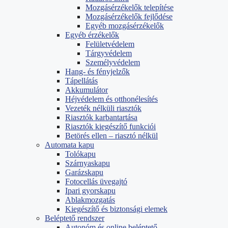
Mozgásérzékelők telepítése
Mozgásérzékelők fejlődése
Egyéb mozgásérzékelők
Egyéb érzékelők
Felületvédelem
Tárgyvédelem
Személyvédelem
Hang- és fényjelzők
Tápellátás
Akkumulátor
Héjvédelem és otthonélesítés
Vezeték nélküli riasztók
Riasztók karbantartása
Riasztók kiegészítő funkciói
Betörés ellen – riasztó nélkül
Automata kapu
Tolókapu
Szárnyaskapu
Garázskapu
Fotocellás üvegajtó
Ipari gyorskapu
Ablakmozgatás
Kiegészítő és biztonsági elemek
Beléptető rendszer
Autonóm és online beléptető