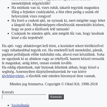
meneküljünk négykézláb!
Ha módunk van rá, vizes ruhát, takarót tegyünk magunkra
főleg a fejünkre csuklyaként, a füst ellen pedig a szánk elé
helyezzünk vizes rongyot!
Ha forró a csukott ajtó, ne nyissuk ki, mert mögötte nagy lehet
a lángoló tűz. Mindenképpen ellenőrizzük menekülés közben,
hogy ne pont a tűzfészek felé tartsunk!
Csukjunk be minden ajtót, ami mögött tűz van, hogy lassítsuk
kissé a tűz terjedését!
Ha ajtó- vagy ablaküveget kell törni, a kezünkre tekert törölközővel
vagy ruhadarabbal tegyük ezt. Ha emeletről kell menekülni, párnát,
paplant próbáljunk előtte kidobálni oda, ahová esni készülünk. Soha
ne ugorjunk ki az ablakon vagy az erkélyről, hanem kézzel eresszük
le magunkat, amíg lehet, onnan essünk tovább.
Ha eddig eljutottunk, már biztosak lehetünk abban, hogy közel a
segítség. Amennyiben tűzjelzőrendszerünk be van kötve
távfelügyeletre
, a tűzoltók már minden bizonnyal úton vannak.
Minden jog fenntartva. Copyright © Oktel Kft. 1998-2018
Keresés
Keresés
Szolgáltatás