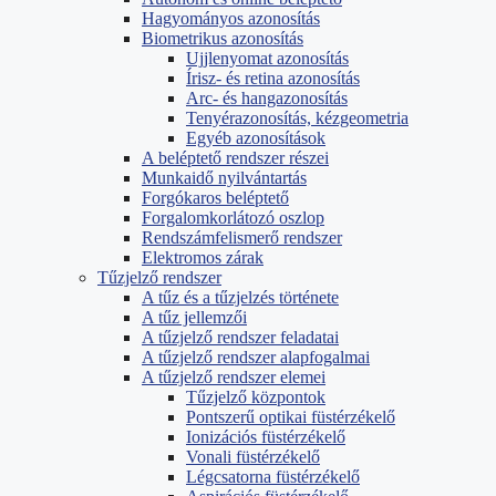
Hagyományos azonosítás
Biometrikus azonosítás
Ujjlenyomat azonosítás
Írisz- és retina azonosítás
Arc- és hangazonosítás
Tenyérazonosítás, kézgeometria
Egyéb azonosítások
A beléptető rendszer részei
Munkaidő nyilvántartás
Forgókaros beléptető
Forgalomkorlátozó oszlop
Rendszámfelismerő rendszer
Elektromos zárak
Tűzjelző rendszer
A tűz és a tűzjelzés története
A tűz jellemzői
A tűzjelző rendszer feladatai
A tűzjelző rendszer alapfogalmai
A tűzjelző rendszer elemei
Tűzjelző központok
Pontszerű optikai füstérzékelő
Ionizációs füstérzékelő
Vonali füstérzékelő
Légcsatorna füstérzékelő