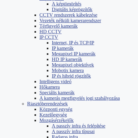
A képtömörítés
Digitális képrögzítők
CCTV rendszerek kábelezése
Vezeték nélküli kamerarendszer
Térfigyelő kamerák
HD CCTV
IP CCTV
Internet, IP és TCP/IP
IP kamerák
Megapixel IP kamerák
HD IP kamerák
Megapixel objektívek
Mobotix kamera
IP és hibrid rögzítők
Intelligens videó
Hőkamera
Speciális kamerák
A kamerás megfigyelés jogi szabályozása
Riasztóberendezések
Központi egység
Kezelőegység
Mozgásérzékelők
A passzív infra és felépítése
A passzív infra típusai
Radaros infra