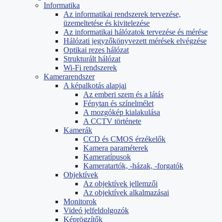
Informatika
Az informatikai rendszerek tervezése,
üzemeltetése és kivitelezése
Az informatikai hálózatok tervezése és mérése
Hálózati jegyzőkönyvezett mérések elvégzése
Optikai rezes hálózat
Strukturált hálózat
Wi-Fi rendszerek
Kamerarendszer
A képalkotás alapjai
Az emberi szem és a látás
Fénytan és színelmélet
A mozgókép kialakulása
A CCTV története
Kamerák
CCD és CMOS érzékelők
Kamera paraméterek
Kameratípusok
Kameratartók, -házak, -forgatók
Objektívek
Az objektívek jellemzői
Az objektívek alkalmazásai
Monitorok
Videó jelfeldolgozók
Képrögzítők